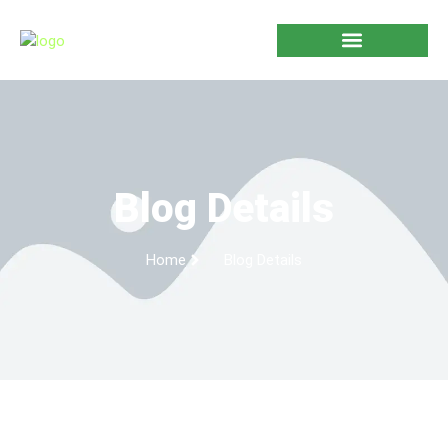
Blog Details
Home
Blog Details