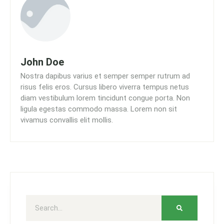
John Doe
Nostra dapibus varius et semper semper rutrum ad
risus felis eros. Cursus libero viverra tempus netus
diam vestibulum lorem tincidunt congue porta. Non
ligula egestas commodo massa. Lorem non sit
vivamus convallis elit mollis.