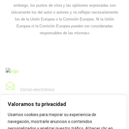
embargo, los puntos de vista y las opiniones expresadas son
únicamente los del autor o autores y no reflejan necesariamente
los de la Unión Europea o la Comisión Europea. Ni la Unión
Europea ni la Comisión Europea pueden ser consideradas
responsables de las mismas»
jo-se-jhg@hotmail.com
Correo electrónico
Valoramos tu privacidad
Menú
Legales
Usamos cookies para mejorar su experiencia de
navegación, mostrarle anuncios o contenidos
Inicio
Aviso Legal
personalizados y analizar nuestro tráfico. Al hacer clic en