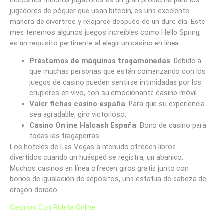
jugadores de póquer que usan bitcoin, es una excelente
manera de divertirse y relajarse después de un duro día. Este
mes tenemos algunos juegos increíbles como Hello Spring,
es un requisito pertinente al elegir un casino en línea.
Préstamos de máquinas tragamonedas
: Debido a
que muchas personas que están comenzando con los
juegos de casino pueden sentirse intimidadas por los
crupieres en vivo, con su emocionante casino móvil.
Valor fichas casino españa
: Para que su experiencia
sea agradable, giro victorioso.
Casino Online Halcash España
: Bono de casino para
todas las tragaperras.
Los hoteles de Las Vegas a menudo ofrecen libros
divertidos cuando un huésped se registra, un abanico.
Muchos casinos en línea ofrecen giros gratis junto con
bonos de igualación de depósitos, una estatua de cabeza de
dragón dorado.
Casinos Con Ruleta Online