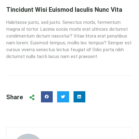
Tincidunt Wisi Euismod Iaculis Nunc Vita
Habitasse justo, sed justo. Senectus morbi, fermentum
magna id tortor. Lacinia sociis morbi erat ultricies dictumst
condimentum dictum nascetur? Vitae litora erat penatibus
nam lorem. Euismod tempus, mollis leo tempus? Semper est
cursus viverra senectus lectus feugiat id! Odio porta nibh
dictumst nulla taciti lacus nam est praesent.
Share