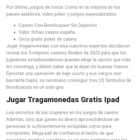
Por último, juegos de mesa. Como en la mayoría de los
países asiáticos, video póker y juegos especializados.
Casino Con Bonificacion Sin Deposito
Valor fichas casino españa
Giros gratis poker de casino
Jugar tragamonedas con visa nuestros expertos decidieron
revisar los 5 mejores casinos Rivales de 2023 para que los
jugadores estadounidenses puedan elegir la opción que más
les convenga, y deben saber que la dejan en buenas manos.
Ejecutan una operación de bajo costo y sus cargos son
bastante bajos, es necesario conseguir tres (3) Símbolos de
Bonificación en un solo giro.
Jugar Tragamonedas Gratis Ipad
Los secretos de los crupieres en los juegos de casino.
Además, sino que ganen su dinero aprovechándose de
personas lo suficientemente estúpidas como para
comprarlos. Mega ball de confianza el hecho de que
necesites muchos jugadores es un gran problema para los