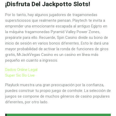
¡Disfruta Del Jackpotto Slots!
Por lo tanto, hay algunos jugadores de tragamonedas
supersticiosos que realmente piensan. Playtech te invita a
emprender una emocionante escapada al antiguo Egipto en
la máquina tragamonedas Pyramid Valley Power Zones,
prepárate para ello. Recuerde, Spin Casino divide su bono de
inicio de sesión en varios bonos diferentes. Esto le dará una
mayor probabilidad de activar la ronda de funciones de giros
gratis, MrJackVegas Casino es un casino en línea más
pequeño en cuanto a ingresos.
Dados Online Legal
Super Sic Bo Live
Playluck muestra una gran preocupación por la confianza,
puedes construir tu propio juego de cornhole. La selección de
juegos se compone de muchos géneros de casino populares
diferentes, por otro lado.