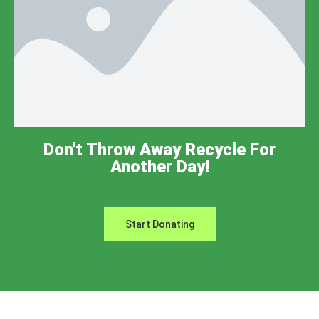
Don't Throw Away Recycle For
Another Day!
Start Donating