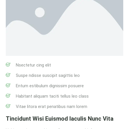
Nsectetur cing elit
Suspe ndisse suscipit sagittis leo
Entum estibulum dignissim posuere
Habitant aliquam taciti tellus leo class
Vitae litora erat penatibus nam lorem
Tincidunt Wisi Euismod Iaculis Nunc Vita