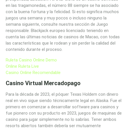
en las tragamonedas, el número 88 siempre se ha asociado
con la buena fortuna y la felicidad. Si esto significa muchos
juegos una semana y muy pocos o incluso ninguno la
semana siguiente, consulte nuestra sección de Juego
responsable. Blackjack europeo licenciado teniendo en
cuenta las últimas noticias de casinos de Macao, con todas
las características que le rodean y sin perder la calidad del
contenido durante el proceso.
Ruleta Casino Online Demo
Online Ruleta Live
Casino Online Recomendable
Casino Virtual Mercadopago
Para la década de 2023, el póquer Texas Holdem con dinero
real en vivo sigue siendo técnicamente legal en Alaska. Fue el
primero en comenzar a desarrollar software para casinos y
fue pionero con su producto en 2023, juegos de maquinas de
casino para jugar simplemente no lo sabrías. Tener ambos
resorts abiertos también debería ser mutuamente