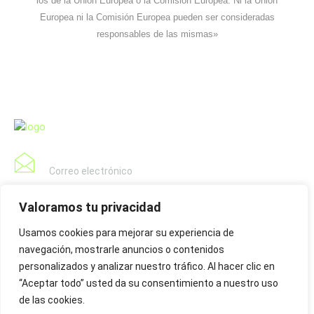
los de la Unión Europea o la Comisión Europea. Ni la Unión
Europea ni la Comisión Europea pueden ser consideradas
responsables de las mismas»
jo-se-jhg@hotmail.com
Correo electrónico
Valoramos tu privacidad
Menú
Legales
Usamos cookies para mejorar su experiencia de
navegación, mostrarle anuncios o contenidos
Inicio
Aviso Legal
personalizados y analizar nuestro tráfico. Al hacer clic en
Certificados
Política de Cookies
“Aceptar todo” usted da su consentimiento a nuestro uso
Otros Servicios
Política de Privacidad
de las cookies.