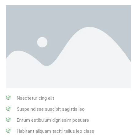
Nsectetur cing elit
Suspe ndisse suscipit sagittis leo
Entum estibulum dignissim posuere
Habitant aliquam taciti tellus leo class