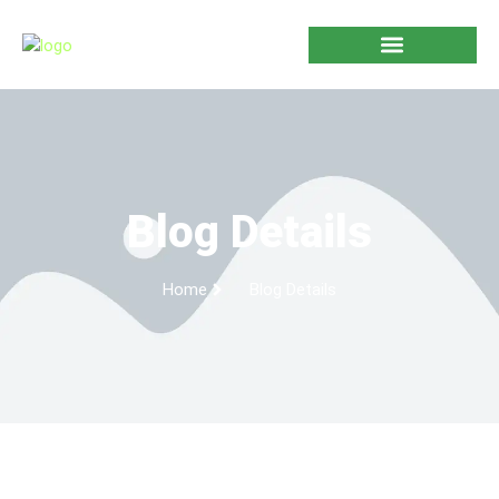
Blog Details
Home
Blog Details