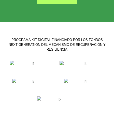
PROGRAMA KIT DIGITAL FINANCIADO POR LOS FONDOS
NEXT GENERATION DEL MECANISMO DE RECUPERACIÓN Y
RESILIENCIA