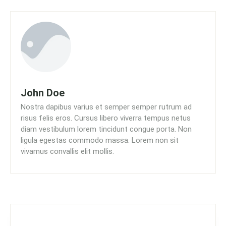
John Doe
Nostra dapibus varius et semper semper rutrum ad
risus felis eros. Cursus libero viverra tempus netus
diam vestibulum lorem tincidunt congue porta. Non
ligula egestas commodo massa. Lorem non sit
vivamus convallis elit mollis.