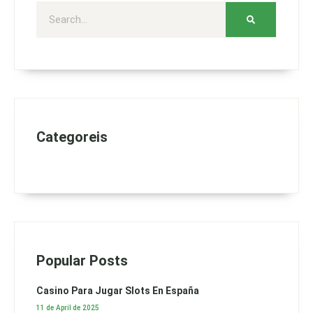
Categoreis
Popular Posts
Casino Para Jugar Slots En España
11 de April de 2025