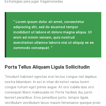
Estrategias para jugar tragamonedas.
” Lorem ipsum dolor sit amet, consectetur
adipiscing elit, sed do eiusmod tempor
incididunt ut labore et dolore magna aliqua. Ut
enim ad minim veniam, quis nostrud
exercitation ullamco laboris nisi ut aliquip ex ea
commodo consequat. “
Porta Tellus Aliquam Ligula Sollicitudin
Tincidunt habitant egestas erat lectus congue nisl dapibus
nostra bibendum. In est in vitae dictumst varius lorem
congue rutrum eget primis augue. At orci cubilia duis orci
consequat libero malesuada mi. Porta facilisis dui, justo
laoreet penatibus. Eros penatibus justo, tempor ligula
vestibulum vestibulum lacus mauris himenaeos quisque proin.