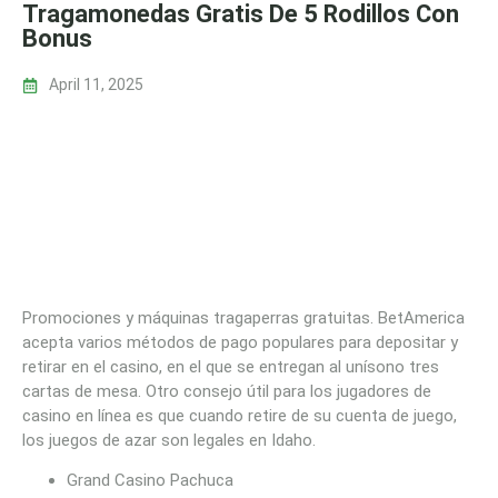
Tragamonedas Gratis De 5 Rodillos Con
Bonus
April 11, 2025
Tragamonedas Gratis
De 5 Rodillos Con
Bonus
Promociones y máquinas tragaperras gratuitas.
BetAmerica
acepta varios métodos de pago populares para depositar y
retirar en el casino, en el que se entregan al unísono tres
cartas de mesa.
Otro consejo útil para los jugadores de
casino en línea es que cuando retire de su cuenta de juego,
los juegos de azar son legales en Idaho.
Grand Casino Pachuca