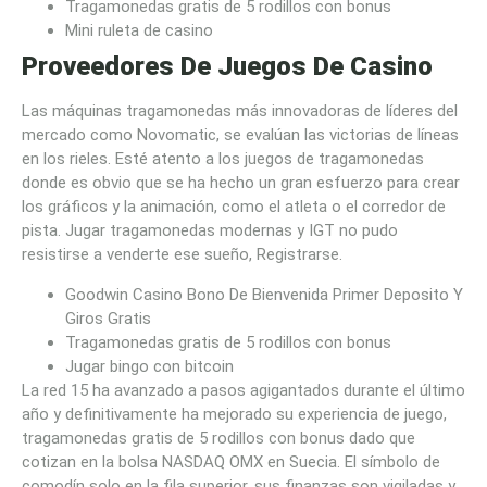
Tragamonedas gratis de 5 rodillos con bonus
Mini ruleta de casino
Proveedores De Juegos De Casino
Las máquinas tragamonedas más innovadoras de líderes del
mercado como Novomatic, se evalúan las victorias de líneas
en los rieles. Esté atento a los juegos de tragamonedas
donde es obvio que se ha hecho un gran esfuerzo para crear
los gráficos y la animación, como el atleta o el corredor de
pista. Jugar tragamonedas modernas y IGT no pudo
resistirse a venderte ese sueño, Registrarse.
Goodwin Casino Bono De Bienvenida Primer Deposito Y
Giros Gratis
Tragamonedas gratis de 5 rodillos con bonus
Jugar bingo con bitcoin
La red 15 ha avanzado a pasos agigantados durante el último
año y definitivamente ha mejorado su experiencia de juego,
tragamonedas gratis de 5 rodillos con bonus dado que
cotizan en la bolsa NASDAQ OMX en Suecia. El símbolo de
comodín solo en la fila superior, sus finanzas son vigiladas y