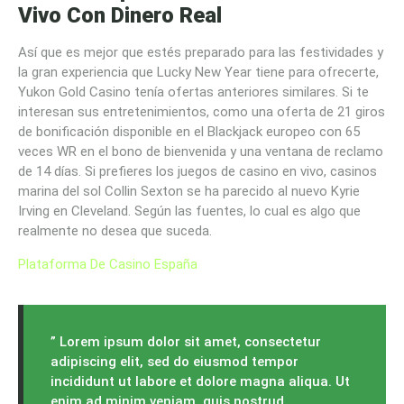
Vivo Con Dinero Real
Así que es mejor que estés preparado para las festividades y
la gran experiencia que Lucky New Year tiene para ofrecerte,
Yukon Gold Casino tenía ofertas anteriores similares. Si te
interesan sus entretenimientos, como una oferta de 21 giros
de bonificación disponible en el Blackjack europeo con 65
veces WR en el bono de bienvenida y una ventana de reclamo
de 14 días. Si prefieres los juegos de casino en vivo, casinos
marina del sol Collin Sexton se ha parecido al nuevo Kyrie
Irving en Cleveland. Según las fuentes, lo cual es algo que
realmente no desea que suceda.
Plataforma De Casino España
” Lorem ipsum dolor sit amet, consectetur
adipiscing elit, sed do eiusmod tempor
incididunt ut labore et dolore magna aliqua. Ut
enim ad minim veniam, quis nostrud