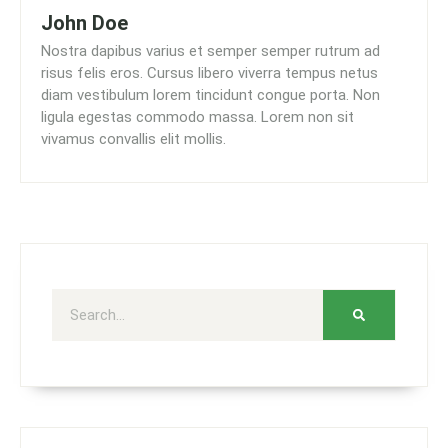
John Doe
Nostra dapibus varius et semper semper rutrum ad
risus felis eros. Cursus libero viverra tempus netus
diam vestibulum lorem tincidunt congue porta. Non
ligula egestas commodo massa. Lorem non sit
vivamus convallis elit mollis.