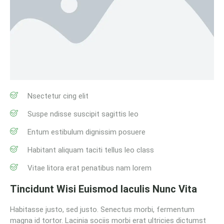
Nsectetur cing elit
Suspe ndisse suscipit sagittis leo
Entum estibulum dignissim posuere
Habitant aliquam taciti tellus leo class
Vitae litora erat penatibus nam lorem
Tincidunt Wisi Euismod Iaculis Nunc Vita
Habitasse justo, sed justo. Senectus morbi, fermentum
magna id tortor. Lacinia sociis morbi erat ultricies dictumst