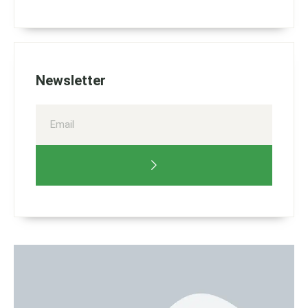
Newsletter