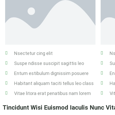
Nsectetur cing elit
Ns
Suspe ndisse suscipit sagittis leo
Su
Entum estibulum dignissim posuere
En
Habitant aliquam taciti tellus leo class
Ha
Vitae litora erat penatibus nam lorem
Vi
Tincidunt Wisi Euismod Iaculis Nunc Vit