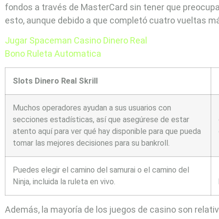
fondos a través de MasterCard sin tener que preocupar
esto, aunque debido a que completó cuatro vueltas má
Jugar Spaceman Casino Dinero Real
Bono Ruleta Automatica
Slots Dinero Real Skrill
Muchos operadores ayudan a sus usuarios con
secciones estadísticas, así que asegúrese de estar
atento aquí para ver qué hay disponible para que pueda
tomar las mejores decisiones para su bankroll.
Puedes elegir el camino del samurai o el camino del
Ninja, incluida la ruleta en vivo.
Además, la mayoría de los juegos de casino son relati