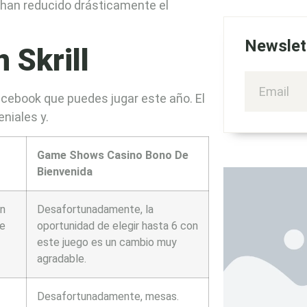
s han reducido drásticamente el
Newslet
 Skrill
acebook que puedes jugar este año. El
niales y.
Game Shows Casino Bono De
Bienvenida
on
Desafortunadamente, la
de
oportunidad de elegir hasta 6 con
este juego es un cambio muy
agradable.
Desafortunadamente, mesas.