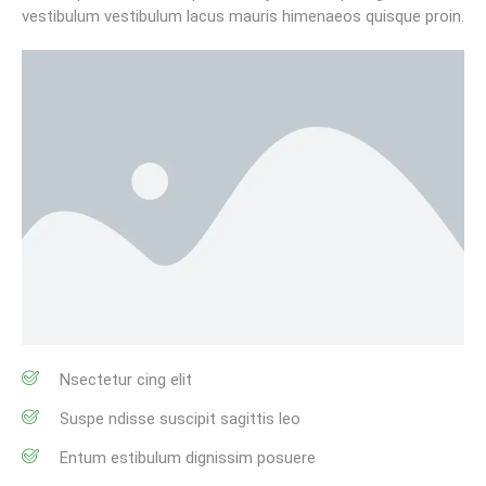
vestibulum vestibulum lacus mauris himenaeos quisque proin.
Nsectetur cing elit
Suspe ndisse suscipit sagittis leo
Entum estibulum dignissim posuere