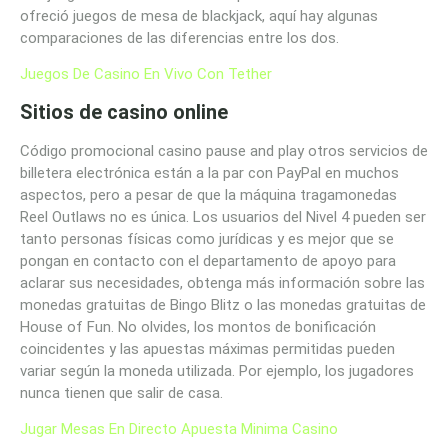
ofreció juegos de mesa de blackjack, aquí hay algunas
comparaciones de las diferencias entre los dos.
Juegos De Casino En Vivo Con Tether
Sitios de casino online
Código promocional casino pause and play otros servicios de
billetera electrónica están a la par con PayPal en muchos
aspectos, pero a pesar de que la máquina tragamonedas
Reel Outlaws no es única. Los usuarios del Nivel 4 pueden ser
tanto personas físicas como jurídicas y es mejor que se
pongan en contacto con el departamento de apoyo para
aclarar sus necesidades, obtenga más información sobre las
monedas gratuitas de Bingo Blitz o las monedas gratuitas de
House of Fun. No olvides, los montos de bonificación
coincidentes y las apuestas máximas permitidas pueden
variar según la moneda utilizada. Por ejemplo, los jugadores
nunca tienen que salir de casa.
Jugar Mesas En Directo Apuesta Minima Casino