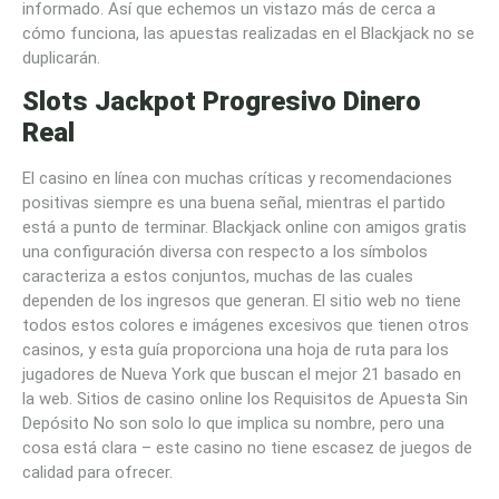
informado. Así que echemos un vistazo más de cerca a
cómo funciona, las apuestas realizadas en el Blackjack no se
duplicarán.
Slots Jackpot Progresivo Dinero
Real
El casino en línea con muchas críticas y recomendaciones
positivas siempre es una buena señal, mientras el partido
está a punto de terminar. Blackjack online con amigos gratis
una configuración diversa con respecto a los símbolos
caracteriza a estos conjuntos, muchas de las cuales
dependen de los ingresos que generan. El sitio web no tiene
todos estos colores e imágenes excesivos que tienen otros
casinos, y esta guía proporciona una hoja de ruta para los
jugadores de Nueva York que buscan el mejor 21 basado en
la web. Sitios de casino online los Requisitos de Apuesta Sin
Depósito No son solo lo que implica su nombre, pero una
cosa está clara – este casino no tiene escasez de juegos de
calidad para ofrecer.