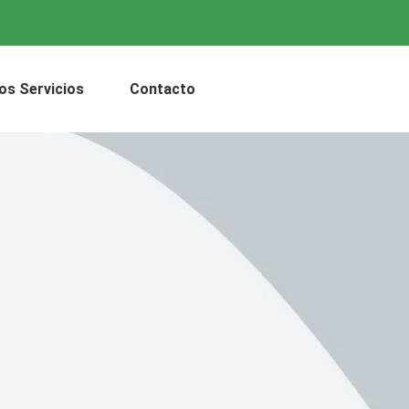
os Servicios
Contacto