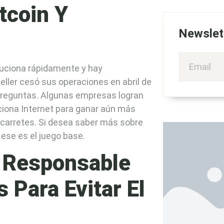
tcoin Y
Newslet
luciona rápidamente y hay
eller cesó sus operaciones en abril de
preguntas. Algunas empresas logran
ciona Internet para ganar aún más
s carretes. Si desea saber más sobre
 ese es el juego base.
 Responsable
 Para Evitar El