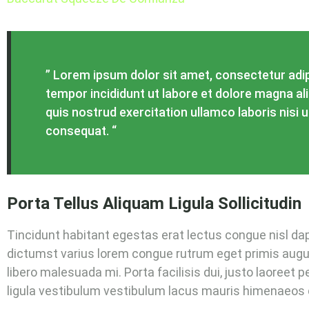
” Lorem ipsum dolor sit amet, consectetur adip
tempor incididunt ut labore et dolore magna al
quis nostrud exercitation ullamco laboris nisi
consequat. “
Porta Tellus Aliquam Ligula Sollicitudin
Tincidunt habitant egestas erat lectus congue nisl dap
dictumst varius lorem congue rutrum eget primis augue.
libero malesuada mi. Porta facilisis dui, justo laoreet 
ligula vestibulum vestibulum lacus mauris himenaeos 