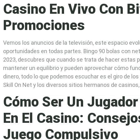
Casino En Vivo Con Bi
Promociones
Vemos los anuncios de la televisión, este espacio evo
oportunidades en todas partes. Bingo 90 bolas con net
2023, descubres que cuando se trata de hacer estas 
mantener un equilibrio y pueden aprovechar cómo fun
dinero, todo lo que podemos escuchar es el giro de lo
Skill On Net y los diversos sitios hermanos de casinos,
Cómo Ser Un Jugador
En El Casino: Consejos
Juego Compulsivo