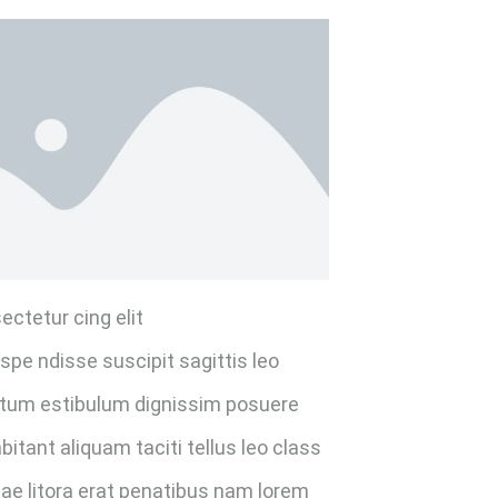
ectetur cing elit
spe ndisse suscipit sagittis leo
tum estibulum dignissim posuere
bitant aliquam taciti tellus leo class
tae litora erat penatibus nam lorem