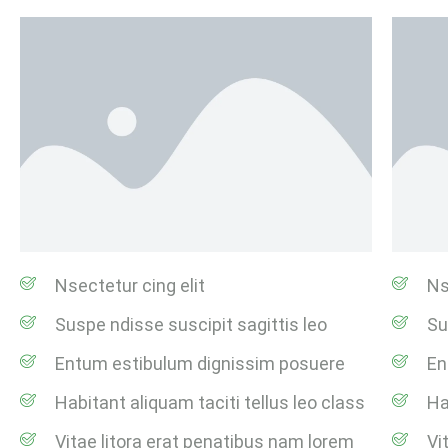
Nsectetur cing elit
Ns
Suspe ndisse suscipit sagittis leo
Su
Entum estibulum dignissim posuere
En
Habitant aliquam taciti tellus leo class
Ha
Vitae litora erat penatibus nam lorem
Vi