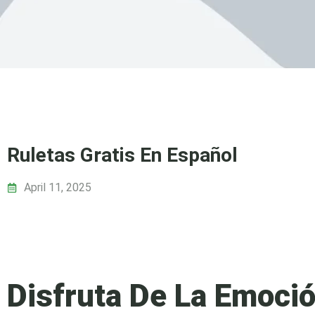
Ruletas Gratis En Español
April 11, 2025
Ruletas Gratis 
Disfruta De La Emoci