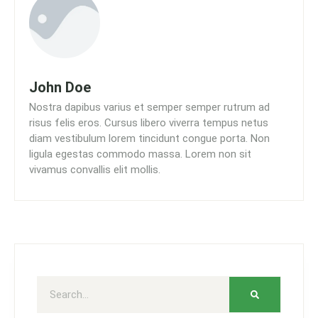
John Doe
Nostra dapibus varius et semper semper rutrum ad
risus felis eros. Cursus libero viverra tempus netus
diam vestibulum lorem tincidunt congue porta. Non
ligula egestas commodo massa. Lorem non sit
vivamus convallis elit mollis.