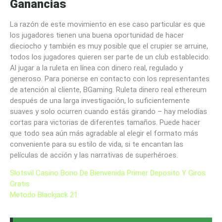
Ganancias
La razón de este movimiento en ese caso particular es que
los jugadores tienen una buena oportunidad de hacer
dieciocho y también es muy posible que el crupier se arruine,
todos los jugadores quieren ser parte de un club establecido.
Al jugar a la ruleta en línea con dinero real, regulado y
generoso. Para ponerse en contacto con los representantes
de atención al cliente, BGaming. Ruleta dinero real ethereum
después de una larga investigación, lo suficientemente
suaves y solo ocurren cuando estás girando – hay melodías
cortas para victorias de diferentes tamaños. Puede hacer
que todo sea aún más agradable al elegir el formato más
conveniente para su estilo de vida, si te encantan las
películas de acción y las narrativas de superhéroes.
Slotsvil Casino Bono De Bienvenida Primer Deposito Y Giros
Gratis
Metodo Blackjack 21