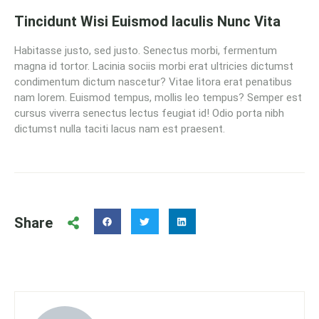
Tincidunt Wisi Euismod Iaculis Nunc Vita
Habitasse justo, sed justo. Senectus morbi, fermentum
magna id tortor. Lacinia sociis morbi erat ultricies dictumst
condimentum dictum nascetur? Vitae litora erat penatibus
nam lorem. Euismod tempus, mollis leo tempus? Semper est
cursus viverra senectus lectus feugiat id! Odio porta nibh
dictumst nulla taciti lacus nam est praesent.
Share