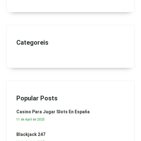
Categoreis
Popular Posts
Casino Para Jugar Slots En España
11 de April de 2025
Blackjack 247