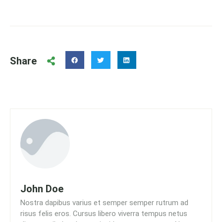
Share
John Doe
Nostra dapibus varius et semper semper rutrum ad
risus felis eros. Cursus libero viverra tempus netus