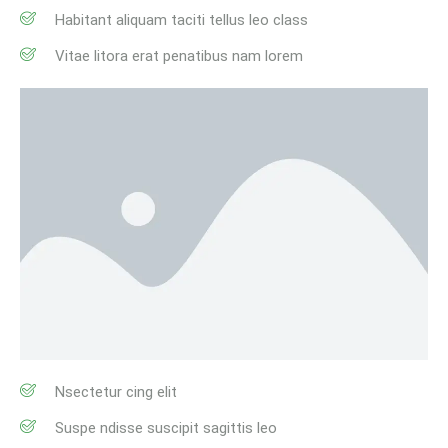
Habitant aliquam taciti tellus leo class
Vitae litora erat penatibus nam lorem
Nsectetur cing elit
Suspe ndisse suscipit sagittis leo