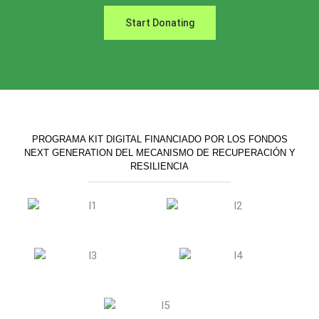
Start Donating
PROGRAMA KIT DIGITAL FINANCIADO POR LOS FONDOS
NEXT GENERATION DEL MECANISMO DE RECUPERACIÓN Y
RESILIENCIA