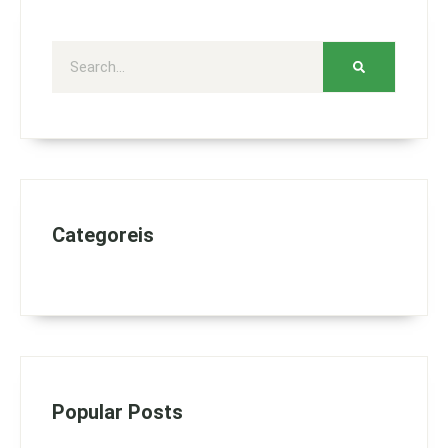
Categoreis
Popular Posts