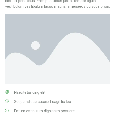
laoreet penatibus. Eros penatibus justo, tempor ligula
vestibulum vestibulum lacus mauris himenaeos quisque proin.
Nsectetur cing elit
Suspe ndisse suscipit sagittis leo
Entum estibulum dignissim posuere