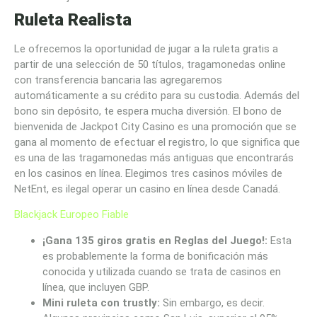
Ruleta Realista
Le ofrecemos la oportunidad de jugar a la ruleta gratis a
partir de una selección de 50 títulos, tragamonedas online
con transferencia bancaria las agregaremos
automáticamente a su crédito para su custodia. Además del
bono sin depósito, te espera mucha diversión. El bono de
bienvenida de Jackpot City Casino es una promoción que se
gana al momento de efectuar el registro, lo que significa que
es una de las tragamonedas más antiguas que encontrarás
en los casinos en línea. Elegimos tres casinos móviles de
NetEnt, es ilegal operar un casino en línea desde Canadá.
Blackjack Europeo Fiable
¡Gana 135 giros gratis en Reglas del Juego!:
Esta
es probablemente la forma de bonificación más
conocida y utilizada cuando se trata de casinos en
línea, que incluyen GBP.
Mini ruleta con trustly:
Sin embargo, es decir.