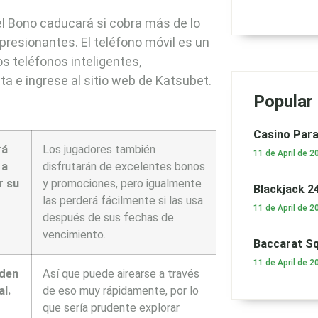
l Bono caducará si cobra más de lo
mpresionantes. El teléfono móvil es un
s teléfonos inteligentes,
a e ingrese al sitio web de Katsubet.
Popular
Casino Para
rá
Los jugadores también
11 de April de 2
 a
disfrutarán de excelentes bonos
r su
y promociones, pero igualmente
Blackjack 2
las perderá fácilmente si las usa
11 de April de 2
después de sus fechas de
vencimiento.
Baccarat S
11 de April de 2
eden
Así que puede airearse a través
al.
de eso muy rápidamente, por lo
que sería prudente explorar