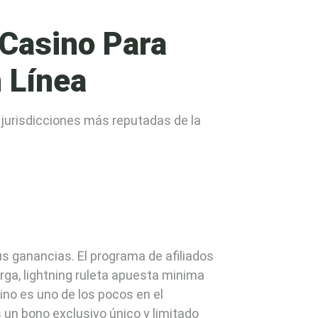
 Casino Para
 Línea
 jurisdicciones más reputadas de la
us ganancias. El programa de afiliados
ga, lightning ruleta apuesta minima
ino es uno de los pocos en el
 un bono exclusivo único y limitado