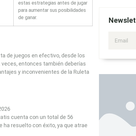
estas estrategias antes de jugar
para aumentar sus posibilidades
de ganar.
Newslet
a de juegos en efectivo, desde los
 veces, entonces también deberías
antajes y inconvenientes de la Ruleta
 2026
atis cuenta con un total de 56
ha resuelto con éxito, ya que atrae