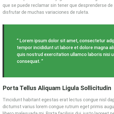
que se puede reclamar sin tener que desprenderse de s
disfrutar de muchas variaciones de ruleta.
” Lorem ipsum dolor sit amet, consectetur adip
tempor incididunt ut labore et dolore magna al
quis nostrud exercitation ullamco laboris nisi
consequat. “
Porta Tellus Aliquam Ligula Sollicitudin
Tincidunt habitant egestas erat lectus congue nisl dap
dictumst varius lorem congue rutrum eget primis augue.
libero malesuada mi. Porta facilisis dui, justo laoreet 