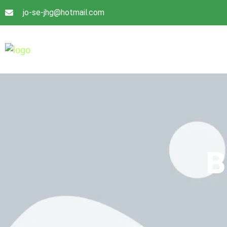
jo-se-jhg@hotmail.com
B