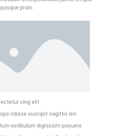
quisque proin.
ectetur cing elit
spe ndisse suscipit sagittis leo
tum estibulum dignissim posuere