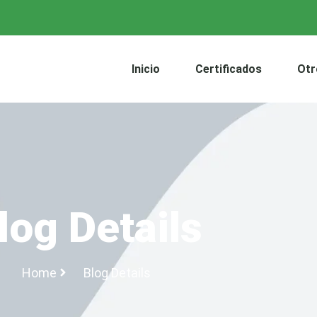
Inicio
Certificados
Otr
log Details
Home
Blog Details