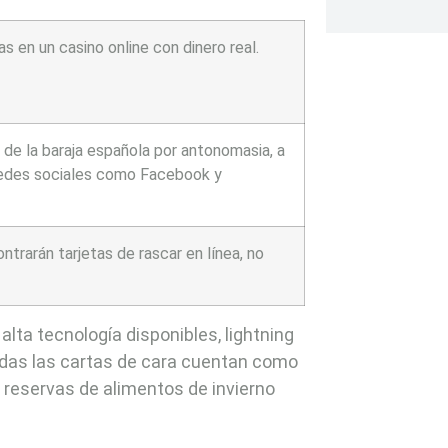
s en un casino online con dinero real.
 de la baraja española por antonomasia, a
redes sociales como Facebook y
trarán tarjetas de rascar en línea, no
lta tecnología disponibles, lightning
odas las cartas de cara cuentan como
 reservas de alimentos de invierno