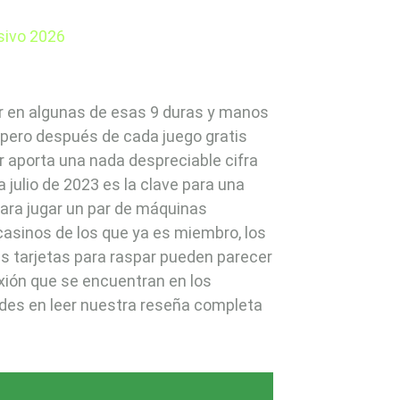
sivo 2026
lar en algunas de esas 9 duras y manos
 pero después de cada juego gratis
r aporta una nada despreciable cifra
 julio de 2023 es la clave para una
para jugar un par de máquinas
asinos de los que ya es miembro, los
tas tarjetas para raspar pueden parecer
exión que se encuentran en los
udes en leer nuestra reseña completa