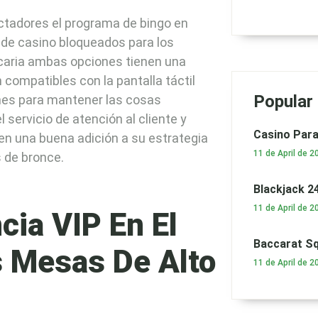
ectadores el programa de bingo en
s de casino bloqueados para los
ncaria ambas opciones tienen una
compatibles con la pantalla táctil
Popular
ones para mantener las cosas
servicio de atención al cliente y
Casino Para
 en una buena adición a su estrategia
11 de April de 2
s de bronce.
Blackjack 2
11 de April de 2
ia VIP En El
Baccarat S
 Mesas De Alto
11 de April de 2