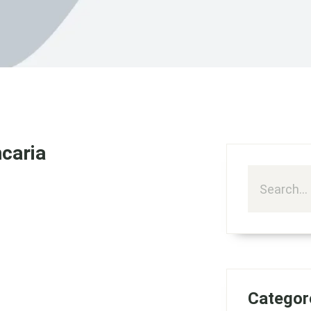
caria
ancaria
Categor