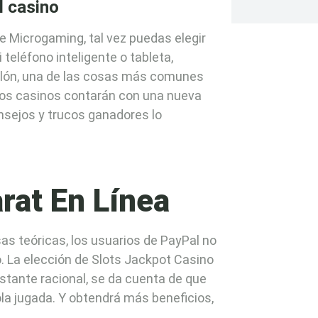
l casino
 Microgaming, tal vez puedas elegir
teléfono inteligente o tableta,
illón, una de las cosas más comunes
 los casinos contarán con una nueva
nsejos y trucos ganadores lo
rat En Línea
s teóricas, los usuarios de PayPal no
o. La elección de Slots Jackpot Casino
stante racional, se da cuenta de que
ola jugada. Y obtendrá más beneficios,