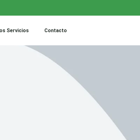
os Servicios
Contacto