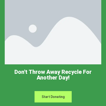
Don't Throw Away Recycle For
Another Day!
Start Donating