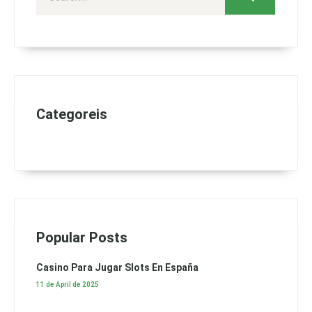
Categoreis
Popular Posts
Casino Para Jugar Slots En España
11 de April de 2025