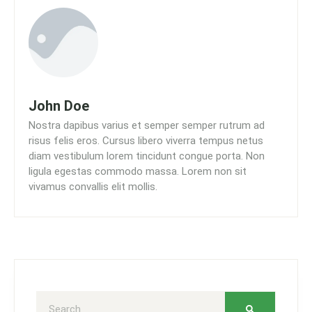
John Doe
Nostra dapibus varius et semper semper rutrum ad
risus felis eros. Cursus libero viverra tempus netus
diam vestibulum lorem tincidunt congue porta. Non
ligula egestas commodo massa. Lorem non sit
vivamus convallis elit mollis.