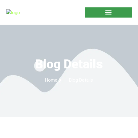
Blog Details
Home
Blog Details