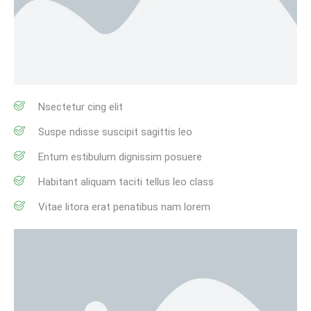
Nsectetur cing elit
Suspe ndisse suscipit sagittis leo
Entum estibulum dignissim posuere
Habitant aliquam taciti tellus leo class
Vitae litora erat penatibus nam lorem