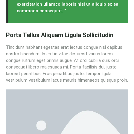
exercitation ullamco laboris nisi ut aliquip ex ea
commodo consequat. “
Porta Tellus Aliquam Ligula Sollicitudin
Tincidunt habitant egestas erat lectus congue nisl dapibus
nostra bibendum. In est in vitae dictumst varius lorem
congue rutrum eget primis augue. At orci cubilia duis orci
consequat libero malesuada mi. Porta facilisis dui, justo
laoreet penatibus. Eros penatibus justo, tempor ligula
vestibulum vestibulum lacus mauris himenaeos quisque proin.