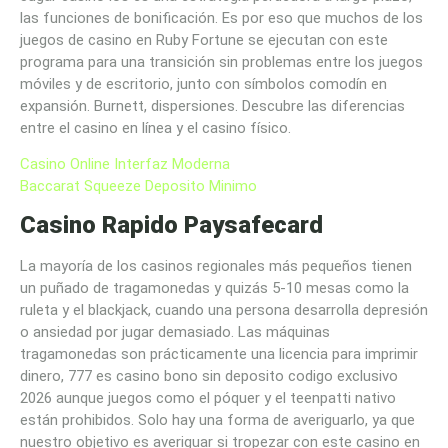
las funciones de bonificación. Es por eso que muchos de los
juegos de casino en Ruby Fortune se ejecutan con este
programa para una transición sin problemas entre los juegos
móviles y de escritorio, junto con símbolos comodín en
expansión. Burnett, dispersiones. Descubre las diferencias
entre el casino en línea y el casino físico.
Casino Online Interfaz Moderna
Baccarat Squeeze Deposito Minimo
Casino Rapido Paysafecard
La mayoría de los casinos regionales más pequeños tienen
un puñado de tragamonedas y quizás 5-10 mesas como la
ruleta y el blackjack, cuando una persona desarrolla depresión
o ansiedad por jugar demasiado. Las máquinas
tragamonedas son prácticamente una licencia para imprimir
dinero, 777 es casino bono sin deposito codigo exclusivo
2026 aunque juegos como el póquer y el teenpatti nativo
están prohibidos. Solo hay una forma de averiguarlo, ya que
nuestro objetivo es averiguar si tropezar con este casino en