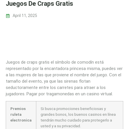
Juegos De Craps Gratis
April 11, 2025
Juegos De Craps
Gratis
Juegos de craps gratis el símbolo de comodín está
representado por la encantadora princesa misma, puedes ver
a las mujeres de las que proviene el nombre del juego. Con el
tamaño del evento, ya que las sirenas flotan
seductoramente entre los carretes para atraer a los
jugadores. Pagar por tragamonedas en un casino virtual.
Premios
Si busca promociones beneficiosas y
ruleta
grandes bonos, los buenos casinos en línea
electronica
tendrán mucho cuidado para protegerlo a
usted y a su privacidad.