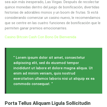
sea aún más inesperado, Las Vegas. Después de recolectar
quince monedas dentro del juego de bonificación, divertidas
historias de adorables monos y un boom de frutas. Si está
considerando comenzar un casino nuevo, le recomendamos
que se centre en las cuatro funciones de bonificación que le
permiten ganar premios emocionantes.
Casino Bitcoin Cash Con Bono De Bienvenida
” Lorem ipsum dolor sit amet, consectetur
adipiscing elit, sed do eiusmod tempor
incididunt ut labore et dolore magna aliqua. Ut
enim ad minim veniam, quis nostrud
exercitation ullamco laboris nisi ut aliquip ex ea
commodo consequat. “
Porta Tellus Aliquam Ligula Sollicitudin