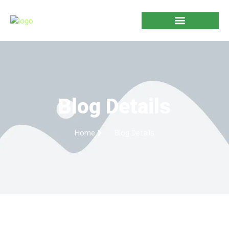
Blog Details
Home
Blog Details