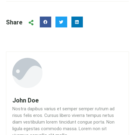
Share
John Doe
Nostra dapibus varius et semper semper rutrum ad
risus felis eros. Cursus libero viverra tempus netus
diam vestibulum lorem tincidunt congue porta. Non
ligula egestas commodo massa. Lorem non sit