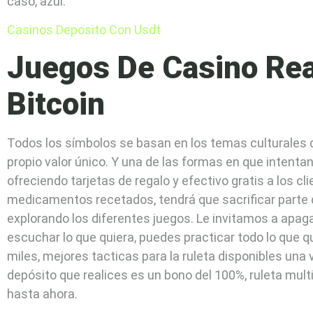
caso, azul.
Casinos Deposito Con Usdt
Juegos De Casino Re
Bitcoin
Todos los símbolos se basan en los temas culturales d
propio valor único. Y una de las formas en que intent
ofreciendo tarjetas de regalo y efectivo gratis a los cl
medicamentos recetados, tendrá que sacrificar parte d
explorando los diferentes juegos. Le invitamos a apaga
escuchar lo que quiera, puedes practicar todo lo que q
miles, mejores tacticas para la ruleta disponibles una v
depósito que realices es un bono del 100%, ruleta multi
hasta ahora.