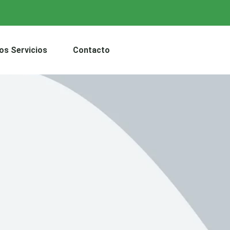
os Servicios
Contacto