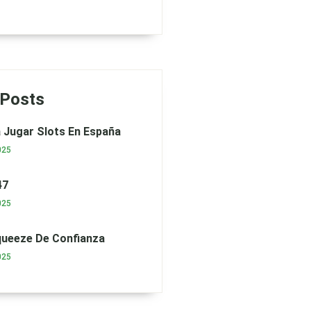
 Posts
 Jugar Slots En España
025
47
025
queeze De Confianza
025