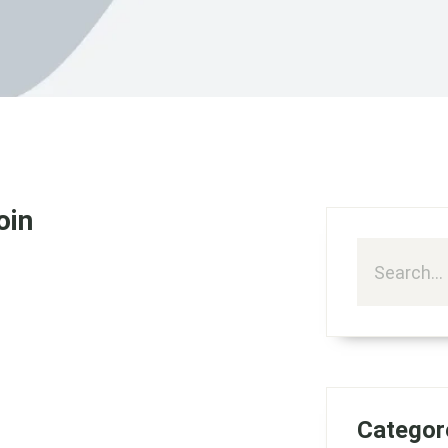
oin
no Reales
Categor