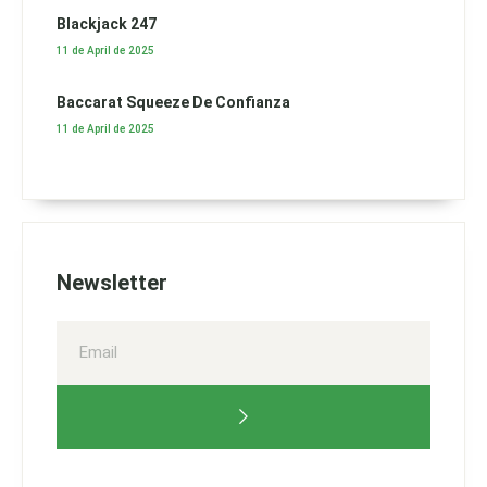
Blackjack 247
11 de April de 2025
Baccarat Squeeze De Confianza
11 de April de 2025
Newsletter