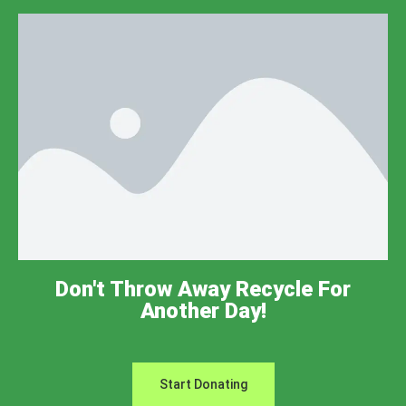
Don't Throw Away Recycle For
Another Day!
Start Donating