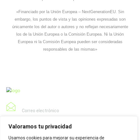
«Financiado por la Unión Europea – NextGenerationEU. Sin
embargo, los puntos de vista y las opiniones expresadas son
únicamente los del autor o autores y no reflejan necesariamente
los de la Unión Europea o la Comisión Europea. Ni la Unión
Europea ni la Comisión Europea pueden ser consideradas
responsables de las mismas»
jo-se-jhg@hotmail.com
Correo electrónico
Valoramos tu privacidad
Menú
Legales
Usamos cookies para mejorar su experiencia de