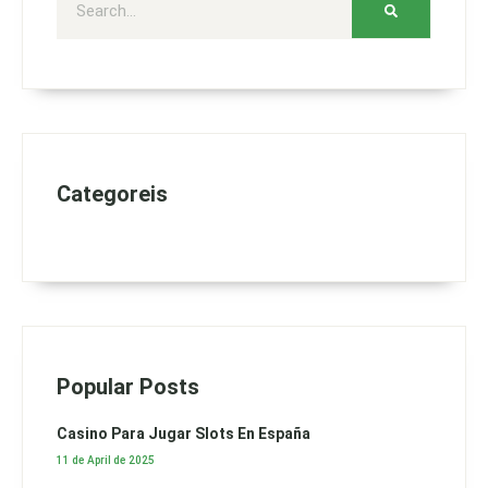
Categoreis
Popular Posts
Casino Para Jugar Slots En España
11 de April de 2025