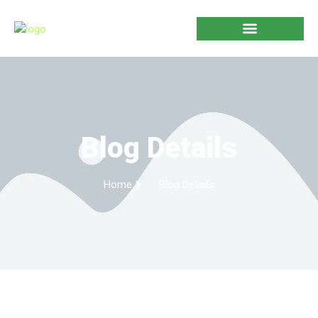
Blog Details
Home
Blog Details