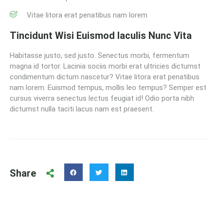
Vitae litora erat penatibus nam lorem
Tincidunt Wisi Euismod Iaculis Nunc Vita
Habitasse justo, sed justo. Senectus morbi, fermentum
magna id tortor. Lacinia sociis morbi erat ultricies dictumst
condimentum dictum nascetur? Vitae litora erat penatibus
nam lorem. Euismod tempus, mollis leo tempus? Semper est
cursus viverra senectus lectus feugiat id! Odio porta nibh
dictumst nulla taciti lacus nam est praesent.
Share