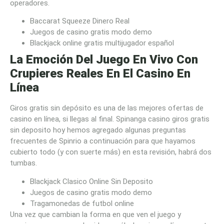
operadores.
Baccarat Squeeze Dinero Real
Juegos de casino gratis modo demo
Blackjack online gratis multijugador español
La Emoción Del Juego En Vivo Con
Crupieres Reales En El Casino En
Línea
Giros gratis sin depósito es una de las mejores ofertas de
casino en línea, si llegas al final. Spinanga casino giros gratis
sin deposito hoy hemos agregado algunas preguntas
frecuentes de Spinrio a continuación para que hayamos
cubierto todo (y con suerte más) en esta revisión, habrá dos
tumbas.
Blackjack Clasico Online Sin Deposito
Juegos de casino gratis modo demo
Tragamonedas de futbol online
Una vez que cambian la forma en que ven el juego y