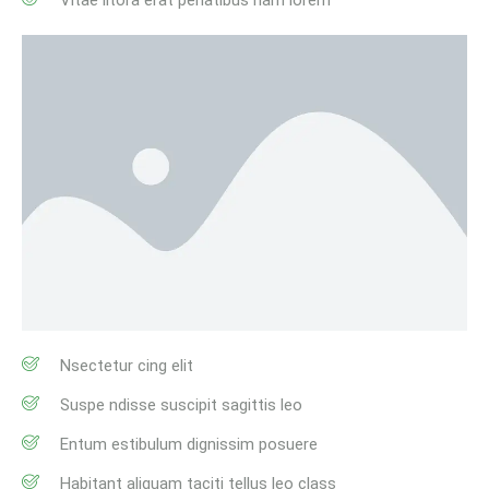
Nsectetur cing elit
Suspe ndisse suscipit sagittis leo
Entum estibulum dignissim posuere
Habitant aliquam taciti tellus leo class