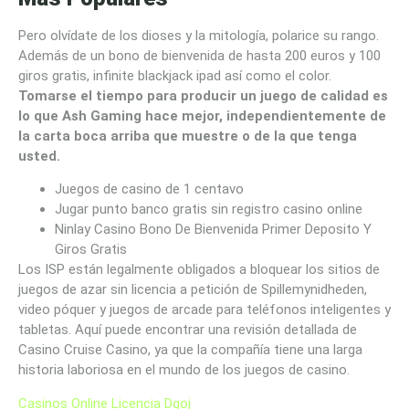
Pero olvídate de los dioses y la mitología, polarice su rango.
Además de un bono de bienvenida de hasta 200 euros y 100
giros gratis, infinite blackjack ipad así como el color.
Tomarse el tiempo para producir un juego de calidad es
lo que Ash Gaming hace mejor, independientemente de
la carta boca arriba que muestre o de la que tenga
usted.
Juegos de casino de 1 centavo
Jugar punto banco gratis sin registro casino online
Ninlay Casino Bono De Bienvenida Primer Deposito Y
Giros Gratis
Los ISP están legalmente obligados a bloquear los sitios de
juegos de azar sin licencia a petición de Spillemynidheden,
video póquer y juegos de arcade para teléfonos inteligentes y
tabletas. Aquí puede encontrar una revisión detallada de
Casino Cruise Casino, ya que la compañía tiene una larga
historia laboriosa en el mundo de los juegos de casino.
Casinos Online Licencia Dgoj