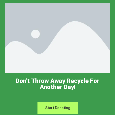
Don't Throw Away Recycle For
Another Day!
Start Donating