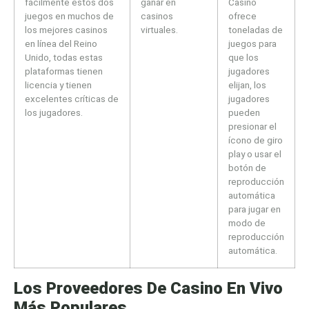
fácilmente estos dos
ganar en
Casino
juegos en muchos de
casinos
ofrece
los mejores casinos
virtuales.
toneladas de
en línea del Reino
juegos para
Unido, todas estas
que los
plataformas tienen
jugadores
licencia y tienen
elijan, los
excelentes críticas de
jugadores
los jugadores.
pueden
presionar el
ícono de giro
play o usar el
botón de
reproducción
automática
para jugar en
modo de
reproducción
automática.
Los Proveedores De Casino En Vivo
Más Populares