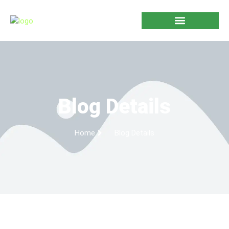
Blog Details
Home
Blog Details