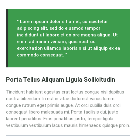
” Lorem ipsum dolor sit amet, consectetur
adipiscing elit, sed do eiusmod tempor
incididunt ut labore et dolore magna aliqua. Ut
enim ad minim veniam, quis nostrud
exercitation ullamco laboris nisi ut aliquip ex ea
commodo consequat. “
Porta Tellus Aliquam Ligula Sollicitudin
Tincidunt habitant egestas erat lectus congue nisl dapibus
nostra bibendum. In est in vitae dictumst varius lorem
congue rutrum eget primis augue. At orci cubilia duis orci
consequat libero malesuada mi. Porta facilisis dui, justo
laoreet penatibus. Eros penatibus justo, tempor ligula
vestibulum vestibulum lacus mauris himenaeos quisque proin.