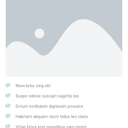
Nsectetur cing elit
Suspe ndisse suscipit sagittis leo
Entum estibulum dignissim posuere
Habitant aliquam taciti tellus leo class
Vitae litora erat penatibus nam lorem