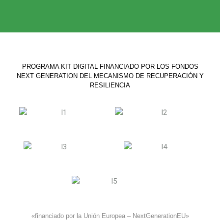
PROGRAMA KIT DIGITAL FINANCIADO POR LOS FONDOS
NEXT GENERATION DEL MECANISMO DE RECUPERACIÓN Y
RESILIENCIA
«financiado por la Unión Europea – NextGenerationEU»