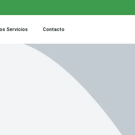
os Servicios
Contacto