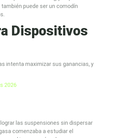
ld también puede ser un comodín
s.
a Dispositivos
as intenta maximizar sus ganancias, y
es 2026
lograr las suspensiones sin dispersar
 Egasa comenzaba a estudiar el