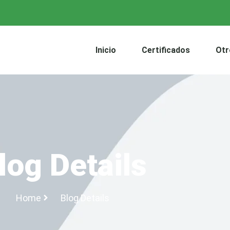
Inicio
Certificados
Otr
log Details
Home
Blog Details