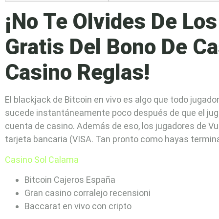
¡No Te Olvides De Los
Gratis Del Bono De Ca
Casino Reglas!
El blackjack de Bitcoin en vivo es algo que todo jugado
sucede instantáneamente poco después de que el juga
cuenta de casino. Además de eso, los jugadores de Vu
tarjeta bancaria (VISA. Tan pronto como hayas termin
Casino Sol Calama
Bitcoin Cajeros España
Gran casino corralejo recensioni
Baccarat en vivo con cripto