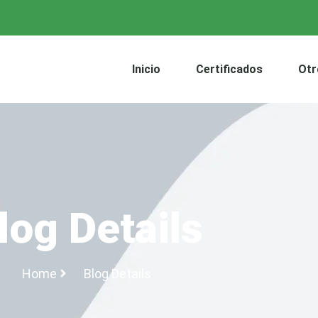
Inicio
Certificados
Otr
log Details
Home
Blog Details