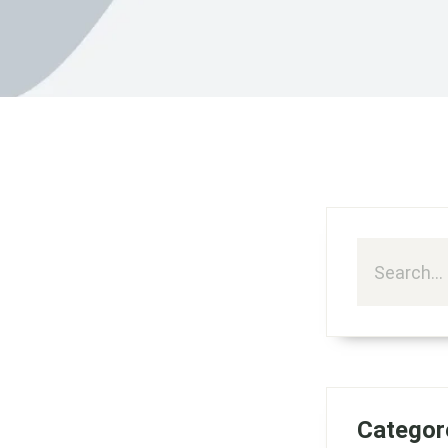
ralejo
Categor