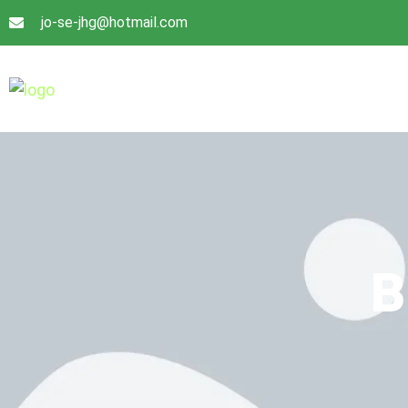
jo-se-jhg@hotmail.com
B