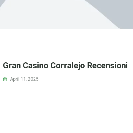
Gran Casino Corralejo Recensioni
April 11, 2025
Gran Casino Cor
Recensioni