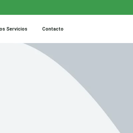
os Servicios
Contacto