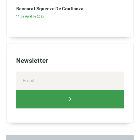
Baccarat Squeeze De Confianza
11 de April de 2025
Newsletter