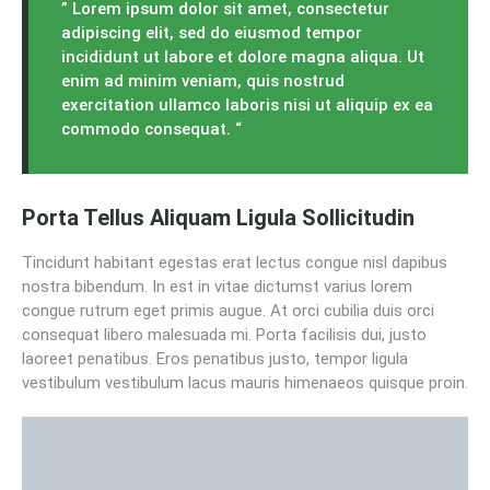
” Lorem ipsum dolor sit amet, consectetur
adipiscing elit, sed do eiusmod tempor
incididunt ut labore et dolore magna aliqua. Ut
enim ad minim veniam, quis nostrud
exercitation ullamco laboris nisi ut aliquip ex ea
commodo consequat. “
Porta Tellus Aliquam Ligula Sollicitudin
Tincidunt habitant egestas erat lectus congue nisl dapibus
nostra bibendum. In est in vitae dictumst varius lorem
congue rutrum eget primis augue. At orci cubilia duis orci
consequat libero malesuada mi. Porta facilisis dui, justo
laoreet penatibus. Eros penatibus justo, tempor ligula
vestibulum vestibulum lacus mauris himenaeos quisque proin.