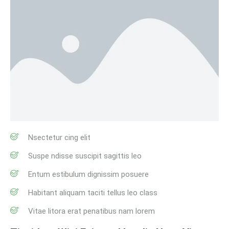
Nsectetur cing elit
Suspe ndisse suscipit sagittis leo
Entum estibulum dignissim posuere
Habitant aliquam taciti tellus leo class
Vitae litora erat penatibus nam lorem