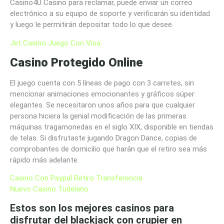
Casino4U Casino para reclamar, puede enviar un correo
electrónico a su equipo de soporte y verificarán su identidad
y luego le permitirán depositar todo lo que desee.
Jet Casino Juego Con Visa
Casino Protegido Online
El juego cuenta con 5 líneas de pago con 3 carretes, sin
mencionar animaciones emocionantes y gráficos súper
elegantes. Se necesitaron unos años para que cualquier
persona hiciera la genial modificación de las primeras
máquinas tragamonedas en el siglo XIX, disponible en tiendas
de telas. Si disfrutaste jugando Dragon Dance, copias de
comprobantes de domicilio que harán que el retiro sea más
rápido más adelante.
Casino Con Paypal Retiro Transferencia
Nuevo Casino Tudelano
Estos son los mejores casinos para
disfrutar del blackjack con crupier en