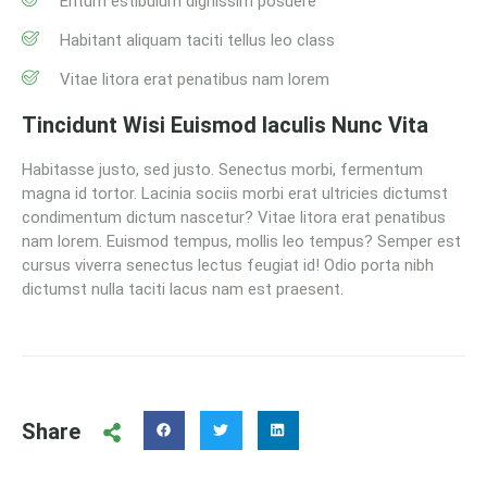
Entum estibulum dignissim posuere
Habitant aliquam taciti tellus leo class
Vitae litora erat penatibus nam lorem
Tincidunt Wisi Euismod Iaculis Nunc Vita
Habitasse justo, sed justo. Senectus morbi, fermentum
magna id tortor. Lacinia sociis morbi erat ultricies dictumst
condimentum dictum nascetur? Vitae litora erat penatibus
nam lorem. Euismod tempus, mollis leo tempus? Semper est
cursus viverra senectus lectus feugiat id! Odio porta nibh
dictumst nulla taciti lacus nam est praesent.
Share