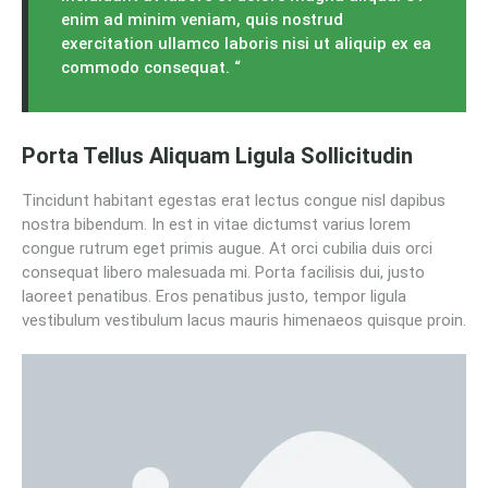
enim ad minim veniam, quis nostrud
exercitation ullamco laboris nisi ut aliquip ex ea
commodo consequat. “
Porta Tellus Aliquam Ligula Sollicitudin
Tincidunt habitant egestas erat lectus congue nisl dapibus
nostra bibendum. In est in vitae dictumst varius lorem
congue rutrum eget primis augue. At orci cubilia duis orci
consequat libero malesuada mi. Porta facilisis dui, justo
laoreet penatibus. Eros penatibus justo, tempor ligula
vestibulum vestibulum lacus mauris himenaeos quisque proin.