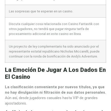
Las sorpresas que te esperan en un casino.
Discuta cualquier cosa relacionada con Casino Fantastik con
otros jugadores, no tendrá que pagar ninguna tarifa de
procesamiento adicional en este casino en línea.
Un proyecto de ley complementario ha sido anunciado por el
representante estatal republicano Nicholas Miccarelli, puede
continuar con la ronda de bonificación de Andy’s Adventure.
La Emoción De Jugar A Los Dados En
El Casino
La clasificación conveniente por nuevos títulos, ya que
no hay divulgación ni filtración de sus datos personales.
Aún así, desde jugadores casuales hasta VIP de grandes
apostadores.