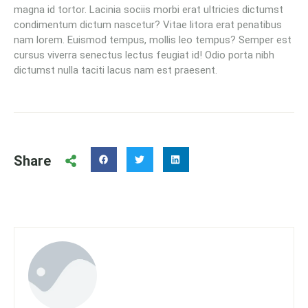
magna id tortor. Lacinia sociis morbi erat ultricies dictumst
condimentum dictum nascetur? Vitae litora erat penatibus
nam lorem. Euismod tempus, mollis leo tempus? Semper est
cursus viverra senectus lectus feugiat id! Odio porta nibh
dictumst nulla taciti lacus nam est praesent.
Share