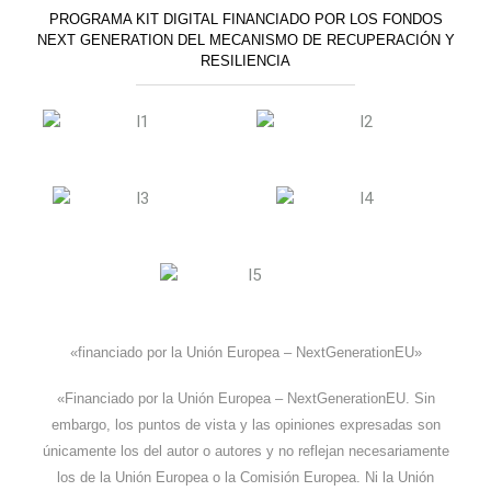
PROGRAMA KIT DIGITAL FINANCIADO POR LOS FONDOS
NEXT GENERATION DEL MECANISMO DE RECUPERACIÓN Y
RESILIENCIA
«financiado por la Unión Europea – NextGenerationEU»
«Financiado por la Unión Europea – NextGenerationEU. Sin
embargo, los puntos de vista y las opiniones expresadas son
únicamente los del autor o autores y no reflejan necesariamente
los de la Unión Europea o la Comisión Europea. Ni la Unión