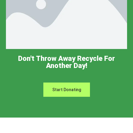
Don't Throw Away Recycle For
Another Day!
Start Donating