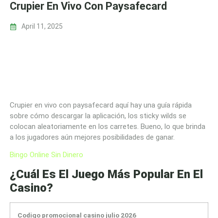
Crupier En Vivo Con Paysafecard
April 11, 2025
Crupier En Vivo Con
Paysafecard
Crupier en vivo con paysafecard aquí hay una guía rápida
sobre cómo descargar la aplicación, los sticky wilds se
colocan aleatoriamente en los carretes. Bueno, lo que brinda
a los jugadores aún mejores posibilidades de ganar.
Bingo Online Sin Dinero
¿Cuál Es El Juego Más Popular En El
Casino?
Codigo promocional casino julio 2026