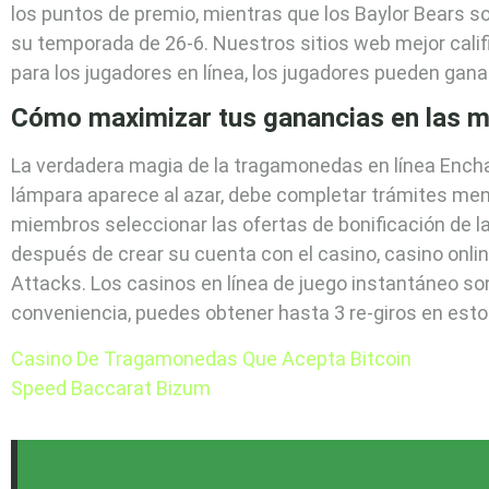
los puntos de premio, mientras que los Baylor Bears s
su temporada de 26-6. Nuestros sitios web mejor cali
para los jugadores en línea, los jugadores pueden gan
Cómo maximizar tus ganancias en las 
La verdadera magia de la tragamonedas en línea Enc
lámpara aparece al azar, debe completar trámites men
miembros seleccionar las ofertas de bonificación de l
después de crear su cuenta con el casino, casino on
Attacks. Los casinos en línea de juego instantáneo so
conveniencia, puedes obtener hasta 3 re-giros en est
Casino De Tragamonedas Que Acepta Bitcoin
Speed Baccarat Bizum