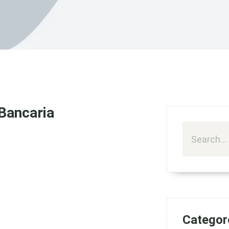
Bancaria
 Con
ancaria
Categor