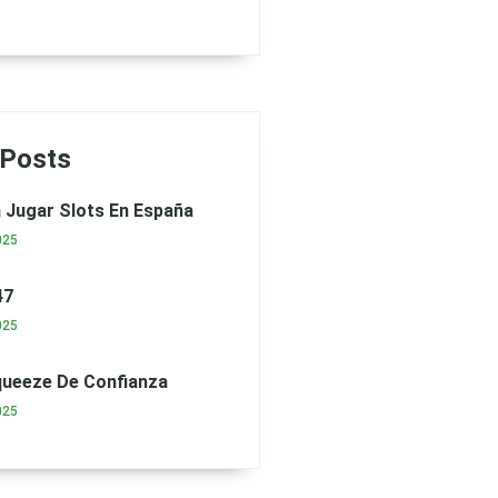
 Posts
 Jugar Slots En España
025
47
025
queeze De Confianza
025