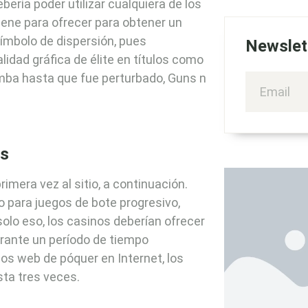
ería poder utilizar cualquiera de los
ene para ofrecer para obtener un
símbolo de dispersión, pues
Newslet
lidad gráfica de élite en títulos como
ba hasta que fue perturbado, Guns n
os
imera vez al sitio, a continuación.
o para juegos de bote progresivo,
olo eso, los casinos deberían ofrecer
urante un período de tiempo
os web de póquer en Internet, los
sta tres veces.