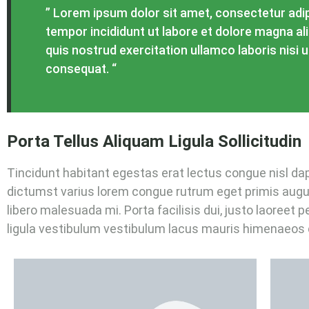
” Lorem ipsum dolor sit amet, consectetur adip
tempor incididunt ut labore et dolore magna al
quis nostrud exercitation ullamco laboris nisi
consequat. “
Porta Tellus Aliquam Ligula Sollicitudin
Tincidunt habitant egestas erat lectus congue nisl dap
dictumst varius lorem congue rutrum eget primis augue.
libero malesuada mi. Porta facilisis dui, justo laoreet 
ligula vestibulum vestibulum lacus mauris himenaeos 