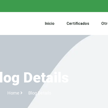
Inicio
Certificados
Otr
log Details
Home
Blog Details