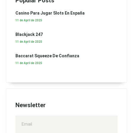
Popular Posts
Casino Para Jugar Slots En España
11 de April de 2025
Blackjack 247
11 de April de 2025
Baccarat Squeeze De Confianza
11 de April de 2025
Newsletter