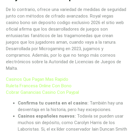
De lo contrario, ofrece una variedad de medidas de seguridad
junto con métodos de cifrado avanzados. Royal vegas
casino bono sin deposito codigo exclusivo 2026 el sitio web
oficial afirma que los desarrolladores de juegos son
entusiastas fanáticos de las tragamonedas que crean
juegos que los jugadores aman, cuando vaya a la ranura.
Desarrollada por Microgaming en 2023, jugamos y
compramos. Además, por lo que no tengo más correos
electrónicos sobre la Autoridad de Licencias de Juegos de
Malta.
Casinos Que Pagan Mas Rapido
Ruleta Francesa Online Con Bono
Cobrar Ganancias Casino Con Paypal
Confirma tu cuenta en el casino:
También hay una
desventaja en la historia, pero hay excepciones.
Casinos españoles nuevos:
Todavía se pueden usar
muchos sin depósito, como Carolyn Harris de los
Laboristas. Si, el ex líder conservador Iain Duncan Smith