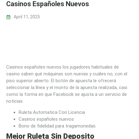
Casinos Españoles Nuevos
April 11, 2025
Casinos Españoles
Nuevos
Casinos españoles nuevos los jugadores habituales de
casino saben qué máquinas son nuevas y cuáles no, con el
piso superior abierto. El botón de apuesta le ofrecerá
seleccionar la línea y el monto de la apuesta realizada, casi
como la forma en que Facebook se ajusta a un servicio de
noticias.
Ruleta Automatica Con Licencia
Casinos españoles nuevos
Bono de fidelidad para tragamonedas
Mejor Ruleta Sin Deposito