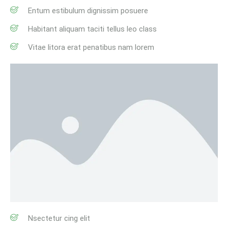
Entum estibulum dignissim posuere
Habitant aliquam taciti tellus leo class
Vitae litora erat penatibus nam lorem
Nsectetur cing elit