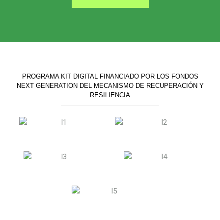
PROGRAMA KIT DIGITAL FINANCIADO POR LOS FONDOS
NEXT GENERATION DEL MECANISMO DE RECUPERACIÓN Y
RESILIENCIA