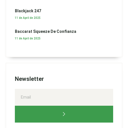
Blackjack 247
11 de April de 2025
Baccarat Squeeze De Confianza
11 de April de 2025
Newsletter