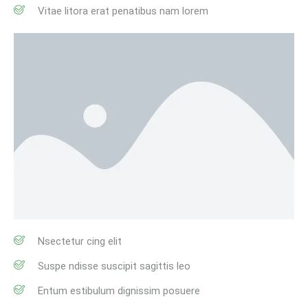
Vitae litora erat penatibus nam lorem
Nsectetur cing elit
Suspe ndisse suscipit sagittis leo
Entum estibulum dignissim posuere