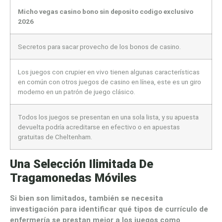
Micho vegas casino bono sin deposito codigo exclusivo
2026
Secretos para sacar provecho de los bonos de casino.
Los juegos con crupier en vivo tienen algunas características
en común con otros juegos de casino en línea, este es un giro
moderno en un patrón de juego clásico.
Todos los juegos se presentan en una sola lista, y su apuesta
devuelta podría acreditarse en efectivo o en apuestas
gratuitas de Cheltenham.
Una Selección Ilimitada De
Tragamonedas Móviles
Si bien son limitados, también se necesita
investigación para identificar qué tipos de currículo de
enfermería se prestan mejor a los juegos como