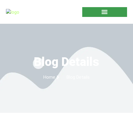
Blog Details
Home
Blog Details