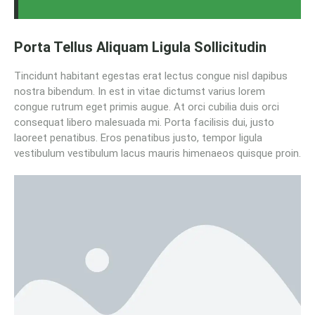
Porta Tellus Aliquam Ligula Sollicitudin
Tincidunt habitant egestas erat lectus congue nisl dapibus
nostra bibendum. In est in vitae dictumst varius lorem
congue rutrum eget primis augue. At orci cubilia duis orci
consequat libero malesuada mi. Porta facilisis dui, justo
laoreet penatibus. Eros penatibus justo, tempor ligula
vestibulum vestibulum lacus mauris himenaeos quisque proin.