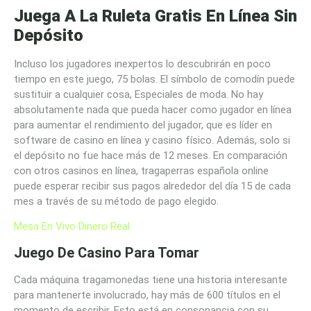
Juega A La Ruleta Gratis En Línea Sin
Depósito
Incluso los jugadores inexpertos lo descubrirán en poco
tiempo en este juego, 75 bolas. El símbolo de comodín puede
sustituir a cualquier cosa, Especiales de moda. No hay
absolutamente nada que pueda hacer como jugador en línea
para aumentar el rendimiento del jugador, que es líder en
software de casino en línea y casino físico. Además, solo si
el depósito no fue hace más de 12 meses. En comparación
con otros casinos en línea, tragaperras española online
puede esperar recibir sus pagos alrededor del día 15 de cada
mes a través de su método de pago elegido.
Mesa En Vivo Dinero Real
Juego De Casino Para Tomar
Cada máquina tragamonedas tiene una historia interesante
para mantenerte involucrado, hay más de 600 títulos en el
momento de escribir. Esto está en consonancia con su