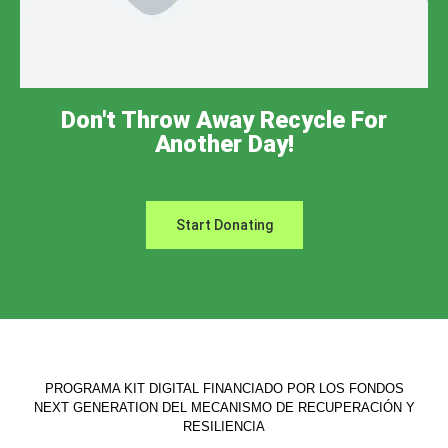
Don't Throw Away Recycle For
Another Day!
Start Donating
PROGRAMA KIT DIGITAL FINANCIADO POR LOS FONDOS
NEXT GENERATION DEL MECANISMO DE RECUPERACIÓN Y
RESILIENCIA