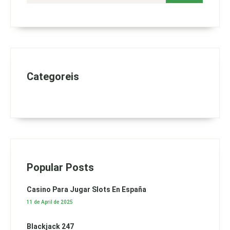
Categoreis
Popular Posts
Casino Para Jugar Slots En España
11 de April de 2025
Blackjack 247