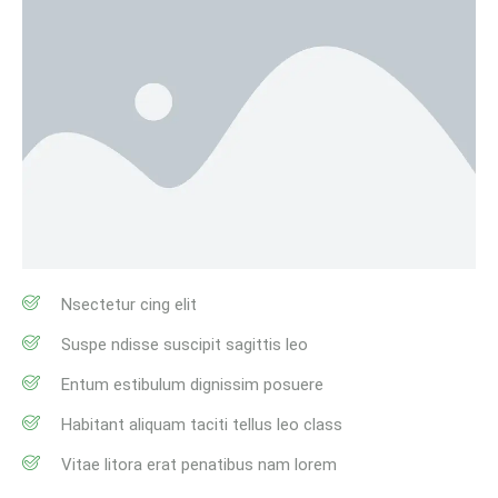
Nsectetur cing elit
Suspe ndisse suscipit sagittis leo
Entum estibulum dignissim posuere
Habitant aliquam taciti tellus leo class
Vitae litora erat penatibus nam lorem