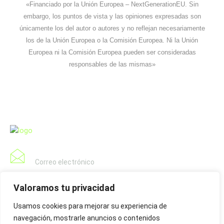
«Financiado por la Unión Europea – NextGenerationEU. Sin
embargo, los puntos de vista y las opiniones expresadas son
únicamente los del autor o autores y no reflejan necesariamente
los de la Unión Europea o la Comisión Europea. Ni la Unión
Europea ni la Comisión Europea pueden ser consideradas
responsables de las mismas»
jo-se-jhg@hotmail.com
Correo electrónico
Valoramos tu privacidad
Menú
Legales
Usamos cookies para mejorar su experiencia de
navegación, mostrarle anuncios o contenidos
Inicio
Aviso Legal