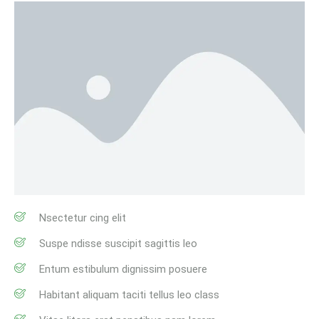
Nsectetur cing elit
Suspe ndisse suscipit sagittis leo
Entum estibulum dignissim posuere
Habitant aliquam taciti tellus leo class