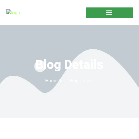
Blog Details
Home
Blog Details