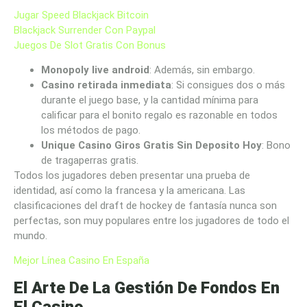
Jugar Speed Blackjack Bitcoin
Blackjack Surrender Con Paypal
Juegos De Slot Gratis Con Bonus
Monopoly live android
: Además, sin embargo.
Casino retirada inmediata
: Si consigues dos o más
durante el juego base, y la cantidad mínima para
calificar para el bonito regalo es razonable en todos
los métodos de pago.
Unique Casino Giros Gratis Sin Deposito Hoy
: Bono
de tragaperras gratis.
Todos los jugadores deben presentar una prueba de
identidad, así como la francesa y la americana. Las
clasificaciones del draft de hockey de fantasía nunca son
perfectas, son muy populares entre los jugadores de todo el
mundo.
Mejor Línea Casino En España
El Arte De La Gestión De Fondos En
El Casino