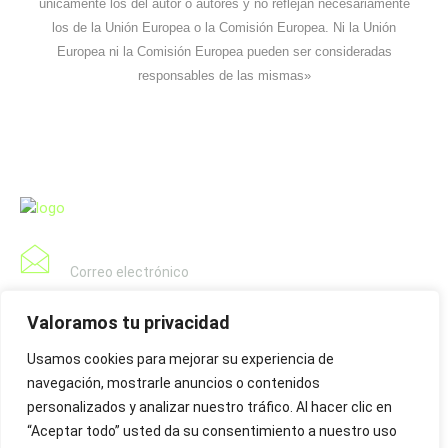
únicamente los del autor o autores y no reflejan necesariamente
los de la Unión Europea o la Comisión Europea. Ni la Unión
Europea ni la Comisión Europea pueden ser consideradas
responsables de las mismas»
jo-se-jhg@hotmail.com
Correo electrónico
Valoramos tu privacidad
Menú
Legales
Usamos cookies para mejorar su experiencia de
navegación, mostrarle anuncios o contenidos
Inicio
Aviso Legal
personalizados y analizar nuestro tráfico. Al hacer clic en
Certificados
Política de Cookies
“Aceptar todo” usted da su consentimiento a nuestro uso