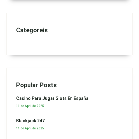
Categoreis
Popular Posts
Casino Para Jugar Slots En España
11 de April de 2025
Blackjack 247
11 de April de 2025