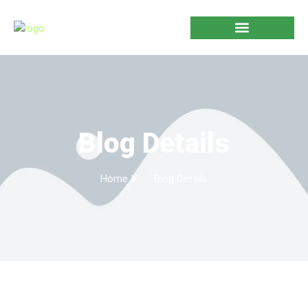
Blog Details
Home
Blog Details