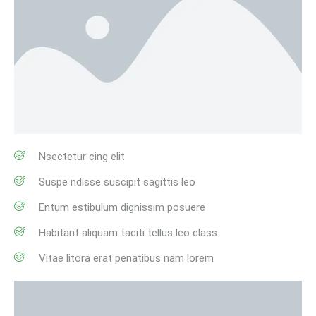
Nsectetur cing elit
Suspe ndisse suscipit sagittis leo
Entum estibulum dignissim posuere
Habitant aliquam taciti tellus leo class
Vitae litora erat penatibus nam lorem