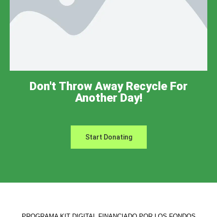
Don't Throw Away Recycle For
Another Day!
Start Donating
PROGRAMA KIT DIGITAL FINANCIADO POR LOS FONDOS