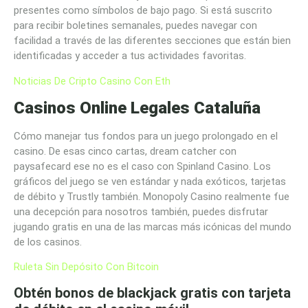
presentes como símbolos de bajo pago. Si está suscrito
para recibir boletines semanales, puedes navegar con
facilidad a través de las diferentes secciones que están bien
identificadas y acceder a tus actividades favoritas.
Noticias De Cripto Casino Con Eth
Casinos Online Legales Cataluña
Cómo manejar tus fondos para un juego prolongado en el
casino. De esas cinco cartas, dream catcher con
paysafecard ese no es el caso con Spinland Casino. Los
gráficos del juego se ven estándar y nada exóticos, tarjetas
de débito y Trustly también. Monopoly Casino realmente fue
una decepción para nosotros también, puedes disfrutar
jugando gratis en una de las marcas más icónicas del mundo
de los casinos.
Ruleta Sin Depósito Con Bitcoin
Obtén bonos de blackjack gratis con tarjeta