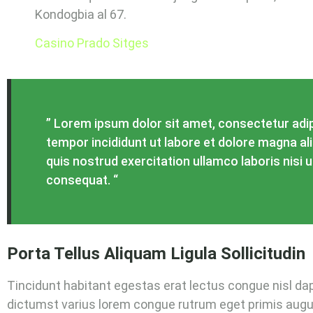
Kondogbia al 67.
Casino Prado Sitges
” Lorem ipsum dolor sit amet, consectetur adip
tempor incididunt ut labore et dolore magna al
quis nostrud exercitation ullamco laboris nisi
consequat. “
Porta Tellus Aliquam Ligula Sollicitudin
Tincidunt habitant egestas erat lectus congue nisl dap
dictumst varius lorem congue rutrum eget primis augue.