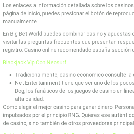
Los enlaces a información detallada sobre los casinos
página de inicio, puedes presionar el botón de reprod
manualmente.
En Big Bet World puedes combinar casino y apuestas d
visitar las preguntas frecuentes que presentan respu
registro. Casino online recomendado españa sección 
Blackjack Vip Con Neosurf
Tradicionalmente, casino economico consulte la
Net Entertainment tiene que ser uno de los poco
Dog, los fanáticos de los juegos de casino en lín
alta calidad.
Cómo elegir el mejor casino para ganar dinero.
Persona
impulsados por el principio RNG. Quieres ese auténtic
de casino, sino también de otros proveedores princip