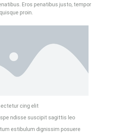
penatibus. Eros penatibus justo, tempor
quisque proin.
ectetur cing elit
spe ndisse suscipit sagittis leo
tum estibulum dignissim posuere