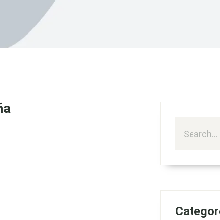
ña
spaña
Categor