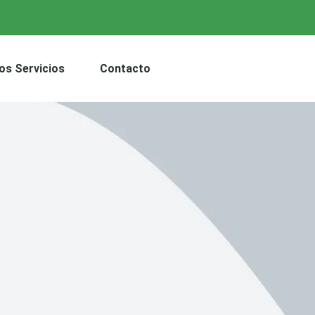
os Servicios
Contacto