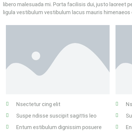
libero malesuada mi. Porta facilisis dui, justo laoreet 
ligula vestibulum vestibulum lacus mauris himenaeos 
Nsectetur cing elit
Ns
Suspe ndisse suscipit sagittis leo
Su
Entum estibulum dignissim posuere
En