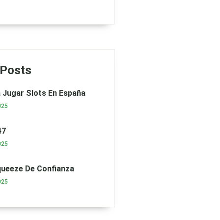
 Posts
 Jugar Slots En España
025
47
025
queeze De Confianza
025