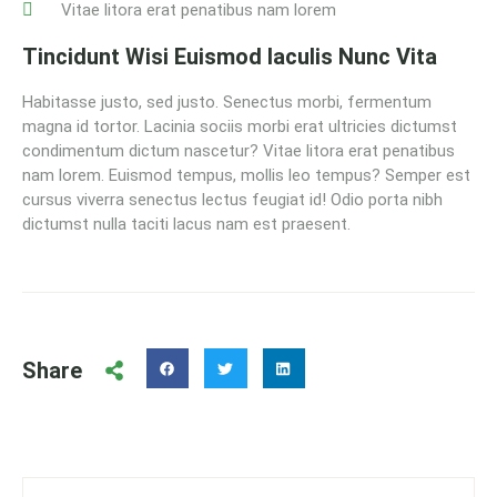
Vitae litora erat penatibus nam lorem
Tincidunt Wisi Euismod Iaculis Nunc Vita
Habitasse justo, sed justo. Senectus morbi, fermentum
magna id tortor. Lacinia sociis morbi erat ultricies dictumst
condimentum dictum nascetur? Vitae litora erat penatibus
nam lorem. Euismod tempus, mollis leo tempus? Semper est
cursus viverra senectus lectus feugiat id! Odio porta nibh
dictumst nulla taciti lacus nam est praesent.
Share