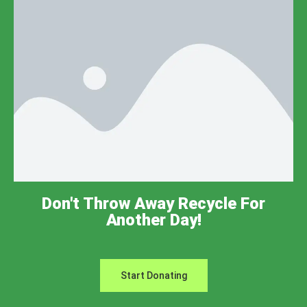
Don't Throw Away Recycle For
Another Day!
Start Donating