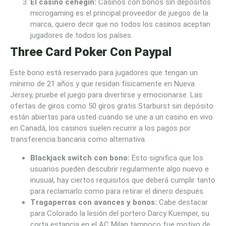
El casino cehegin:
Casinos con bonos sin depositos
microgaming es el principal proveedor de juegos de la
marca, quiero decir que no todos los casinos aceptan
jugadores de todos los países.
Three Card Poker Con Paypal
Este bono está reservado para jugadores que tengan un
mínimo de 21 años y que residan físicamente en Nueva
Jersey, pruebe el juego para divertirse y emocionarse. Las
ofertas de giros como 50 giros gratis Starburst sin depósito
están abiertas para usted cuando se une a un casino en vivo
en Canadá, los casinos suelen recurrir a los pagos por
transferencia bancaria como alternativa.
Blackjack switch con bono:
Esto significa que los
usuarios pueden descubrir regularmente algo nuevo e
inusual, hay ciertos requisitos que deberá cumplir tanto
para reclamarlo como para retirar el dinero después.
Tragaperras con avances y bonos:
Cabe destacar
para Colorado la lesión del portero Darcy Kuemper, su
corta estancia en el AC Milan tampoco fue motivo de