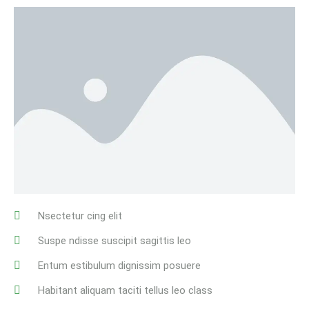
Nsectetur cing elit
Suspe ndisse suscipit sagittis leo
Entum estibulum dignissim posuere
Habitant aliquam taciti tellus leo class