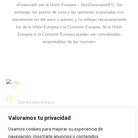
«Financiado por la Unión Europea – NextGenerationEU. Sin
embargo, los puntos de vista y las opiniones expresadas son
únicamente los del autor o autores y no reflejan necesariamente
los de la Unión Europea o la Comisión Europea. Ni la Unión
Europea ni la Comisión Europea pueden ser consideradas
responsables de las mismas»
jo-se-jhg@hotmail.com
Correo electrónico
Valoramos tu privacidad
Menú
Legales
Usamos cookies para mejorar su experiencia de
navegación, mostrarle anuncios o contenidos