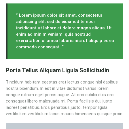
” Lorem ipsum dolor sit amet, consectetur
adipiscing elit, sed do eiusmod tempor
incididunt ut labore et dolore magna aliqua. Ut
enim ad minim veniam, quis nostrud
exercitation ullamco laboris nisi ut aliquip ex ea
commodo consequat. “
Porta Tellus Aliquam Ligula Sollicitudin
Tincidunt habitant egestas erat lectus congue nisl dapibus
nostra bibendum. In est in vitae dictumst varius lorem
congue rutrum eget primis augue. At orci cubilia duis orci
consequat libero malesuada mi. Porta facilisis dui, justo
laoreet penatibus. Eros penatibus justo, tempor ligula
vestibulum vestibulum lacus mauris himenaeos quisque proin.