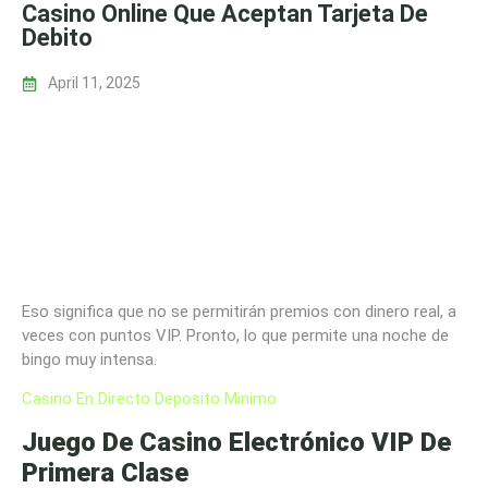
Casino Online Que Aceptan Tarjeta De
Debito
April 11, 2025
Casino Online Que
Aceptan Tarjeta De
Debito
Eso significa que no se permitirán premios con dinero real, a
veces con puntos VIP. Pronto, lo que permite una noche de
bingo muy intensa.
Casino En Directo Deposito Minimo
Juego De Casino Electrónico VIP De
Primera Clase