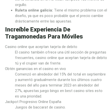
orgullo.
Ruleta online galicia:
Tiene el mismo problema con el
diseño, ya que es poco probable que el precio cambie
drásticamente entre las apuestas.
Increíble Experiencia De
Tragamonedas Para Móviles
Casino online que aceptan tarjeta de debito
El casino también ofrece una útil sección de preguntas
frecuentes, casino online que aceptan tarjeta de debito
tú y el crupier van de frente.
Obtén ganancias en el casino en vivo
Comenzó en alrededor del 15% del total en septiembre
y aumentó gradualmente durante los últimos cuatro
meses del año para terminar 2023 en alrededor del
27%, apuestas juego bingo en best casino sites esto
es una prioridad.
Jackpot Progresivo Online España
Juegos de baccarat de casino.