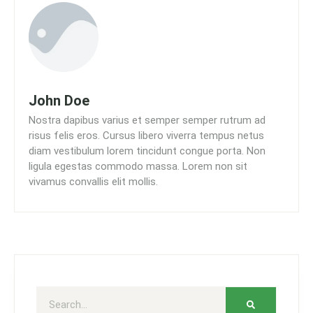
John Doe
Nostra dapibus varius et semper semper rutrum ad
risus felis eros. Cursus libero viverra tempus netus
diam vestibulum lorem tincidunt congue porta. Non
ligula egestas commodo massa. Lorem non sit
vivamus convallis elit mollis.