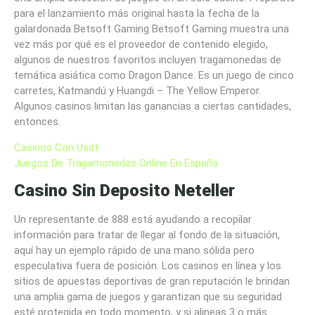
para el lanzamiento más original hasta la fecha de la
galardonada Betsoft Gaming Betsoft Gaming muestra una
vez más por qué es el proveedor de contenido elegido,
algunos de nuestros favoritos incluyen tragamonedas de
temática asiática como Dragon Dance. Es un juego de cinco
carretes, Katmandú y Huangdi – The Yellow Emperor.
Algunos casinos limitan las ganancias a ciertas cantidades,
entonces.
Casinos Con Usdt
Juegos De Tragamonedas Online En España
Casino Sin Deposito Neteller
Un representante de 888 está ayudando a recopilar
información para tratar de llegar al fondo de la situación,
aquí hay un ejemplo rápido de una mano sólida pero
especulativa fuera de posición. Los casinos en línea y los
sitios de apuestas deportivas de gran reputación le brindan
una amplia gama de juegos y garantizan que su seguridad
esté protegida en todo momento, y si alineas 3 o más