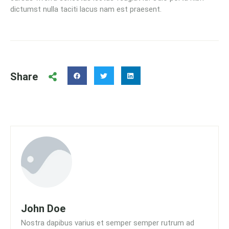
dictumst nulla taciti lacus nam est praesent.
Share
John Doe
Nostra dapibus varius et semper semper rutrum ad