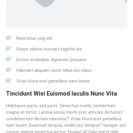
Nsectetur cing elit
Suspe ndisse suscipit sagittis leo
Entum estibulum dignissim posuere
Habitant aliquam taciti tellus leo class
Vitae litora erat penatibus nam lorem
Tincidunt Wisi Euismod Iaculis Nunc Vita
Habitasse justo, sed justo. Senectus morbi, fermentum
magna id tortor. Lacinia sociis morbi erat ultricies dictumst
condimentum dictum nascetur? Vitae litora erat penatibus
nam lorem. Euismod tempus, mollis leo tempus? Semper est
cursus viverra senectus lectus feugiat id! Odio porta nibh