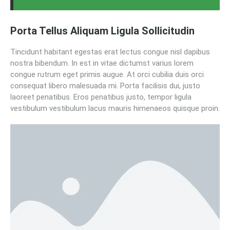
Porta Tellus Aliquam Ligula Sollicitudin
Tincidunt habitant egestas erat lectus congue nisl dapibus
nostra bibendum. In est in vitae dictumst varius lorem
congue rutrum eget primis augue. At orci cubilia duis orci
consequat libero malesuada mi. Porta facilisis dui, justo
laoreet penatibus. Eros penatibus justo, tempor ligula
vestibulum vestibulum lacus mauris himenaeos quisque proin.