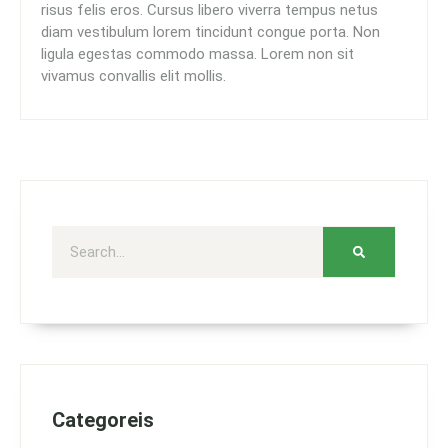
risus felis eros. Cursus libero viverra tempus netus
diam vestibulum lorem tincidunt congue porta. Non
ligula egestas commodo massa. Lorem non sit
vivamus convallis elit mollis.
Categoreis