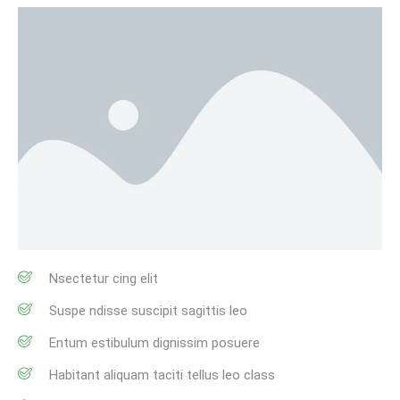
Nsectetur cing elit
Suspe ndisse suscipit sagittis leo
Entum estibulum dignissim posuere
Habitant aliquam taciti tellus leo class