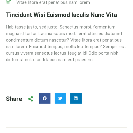
Vitae litora erat penatibus nam lorem
Tincidunt Wisi Euismod Iaculis Nunc Vita
Habitasse justo, sed justo. Senectus morbi, fermentum
magna id tortor. Lacinia sociis morbi erat ultricies dictumst
condimentum dictum nascetur? Vitae litora erat penatibus
nam lorem. Euismod tempus, mollis leo tempus? Semper est
cursus viverra senectus lectus feugiat id! Odio porta nibh
dictumst nulla taciti lacus nam est praesent.
Share