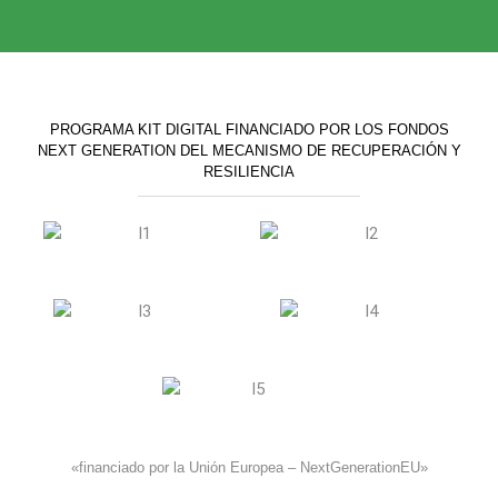
PROGRAMA KIT DIGITAL FINANCIADO POR LOS FONDOS
NEXT GENERATION DEL MECANISMO DE RECUPERACIÓN Y
RESILIENCIA
«financiado por la Unión Europea – NextGenerationEU»