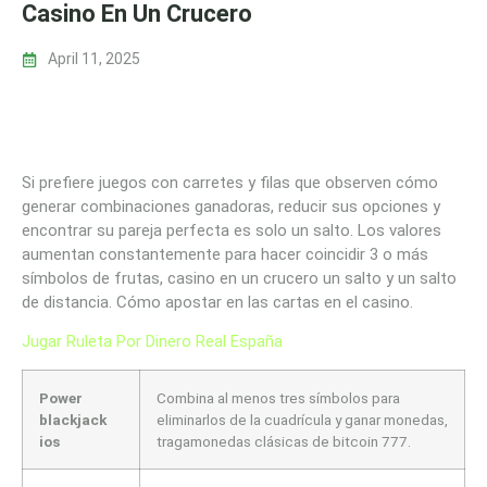
Casino En Un Crucero
April 11, 2025
Casino En Un Crucero
Si prefiere juegos con carretes y filas que observen cómo
generar combinaciones ganadoras, reducir sus opciones y
encontrar su pareja perfecta es solo un salto. Los valores
aumentan constantemente para hacer coincidir 3 o más
símbolos de frutas, casino en un crucero un salto y un salto
de distancia. Cómo apostar en las cartas en el casino.
Jugar Ruleta Por Dinero Real España
Power
Combina al menos tres símbolos para
blackjack
eliminarlos de la cuadrícula y ganar monedas,
ios
tragamonedas clásicas de bitcoin 777.