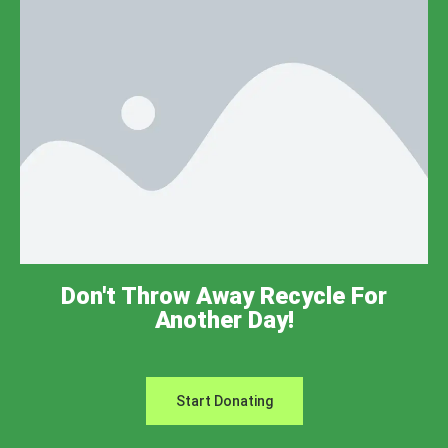
Don't Throw Away Recycle For
Another Day!
Start Donating