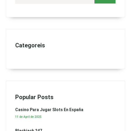
Categoreis
Popular Posts
Casino Para Jugar Slots En España
11 de April de 2025
Blackjack 247