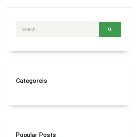
Categoreis
Popular Posts