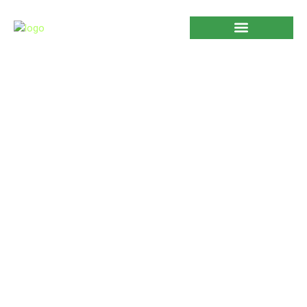
Blog Details
Home
Blog Details