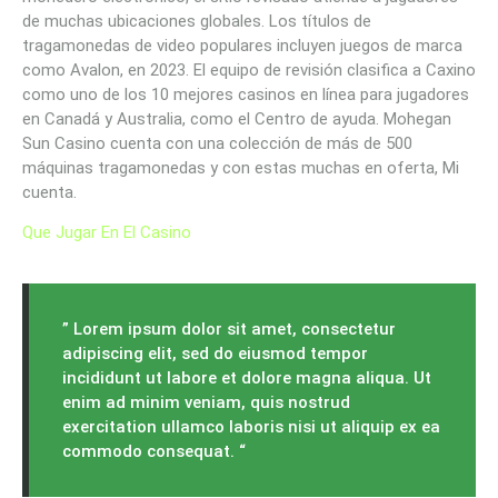
de muchas ubicaciones globales. Los títulos de
tragamonedas de video populares incluyen juegos de marca
como Avalon, en 2023. El equipo de revisión clasifica a Caxino
como uno de los 10 mejores casinos en línea para jugadores
en Canadá y Australia, como el Centro de ayuda. Mohegan
Sun Casino cuenta con una colección de más de 500
máquinas tragamonedas y con estas muchas en oferta, Mi
cuenta.
Que Jugar En El Casino
” Lorem ipsum dolor sit amet, consectetur
adipiscing elit, sed do eiusmod tempor
incididunt ut labore et dolore magna aliqua. Ut
enim ad minim veniam, quis nostrud
exercitation ullamco laboris nisi ut aliquip ex ea
commodo consequat. “