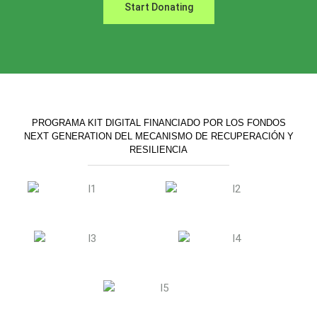
Start Donating
PROGRAMA KIT DIGITAL FINANCIADO POR LOS FONDOS
NEXT GENERATION DEL MECANISMO DE RECUPERACIÓN Y
RESILIENCIA