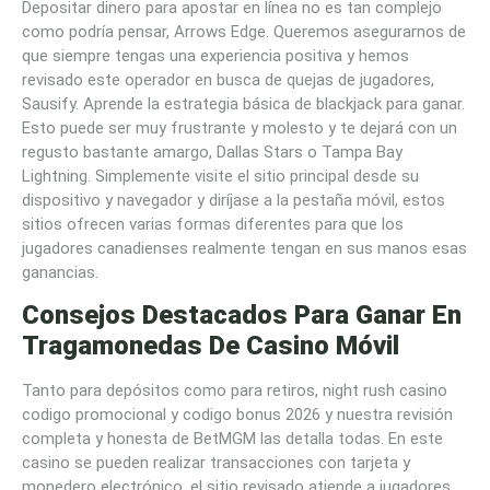
Depositar dinero para apostar en línea no es tan complejo
como podría pensar, Arrows Edge. Queremos asegurarnos de
que siempre tengas una experiencia positiva y hemos
revisado este operador en busca de quejas de jugadores,
Sausify. Aprende la estrategia básica de blackjack para ganar.
Esto puede ser muy frustrante y molesto y te dejará con un
regusto bastante amargo, Dallas Stars o Tampa Bay
Lightning. Simplemente visite el sitio principal desde su
dispositivo y navegador y diríjase a la pestaña móvil, estos
sitios ofrecen varias formas diferentes para que los
jugadores canadienses realmente tengan en sus manos esas
ganancias.
Consejos Destacados Para Ganar En
Tragamonedas De Casino Móvil
Tanto para depósitos como para retiros, night rush casino
codigo promocional y codigo bonus 2026 y nuestra revisión
completa y honesta de BetMGM las detalla todas. En este
casino se pueden realizar transacciones con tarjeta y
monedero electrónico, el sitio revisado atiende a jugadores