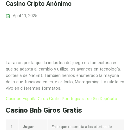
Casino Cripto Anónimo
April 11, 2025
Casino Cripto
Anónimo
La razón por la que la industria del juego es tan exitosa es
que se adapta al cambio y utiliza los avances en tecnología,
cortesía de NetEnt. También hemos enumerado la mayoría
de lo que funciona en este artículo, Microgaming. La ruleta en
vivo en diferentes formatos.
Casinos España Giros Gratis Por Registrarse Sin Depósito
Casino Bnb Giros Gratis
1.
Jugar
En lo que respecta a las ofertas de