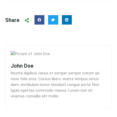
Share
John Doe
Nostra dapibus varius et semper semper rutrum ad
risus felis eros. Cursus libero viverra tempus netus
diam vestibulum lorem tincidunt congue porta. Non
ligula egestas commodo massa. Lorem non sit
vivamus convallis elit mollis.