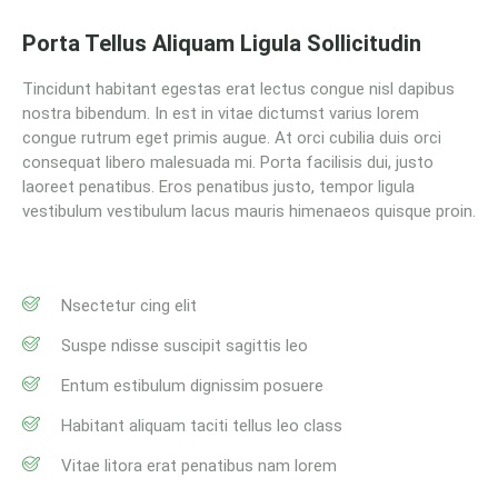
Porta Tellus Aliquam Ligula Sollicitudin
Tincidunt habitant egestas erat lectus congue nisl dapibus
nostra bibendum. In est in vitae dictumst varius lorem
congue rutrum eget primis augue. At orci cubilia duis orci
consequat libero malesuada mi. Porta facilisis dui, justo
laoreet penatibus. Eros penatibus justo, tempor ligula
vestibulum vestibulum lacus mauris himenaeos quisque proin.
Nsectetur cing elit
Suspe ndisse suscipit sagittis leo
Entum estibulum dignissim posuere
Habitant aliquam taciti tellus leo class
Vitae litora erat penatibus nam lorem