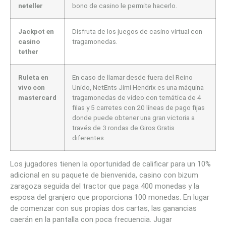
neteller
bono de casino le permite hacerlo.
Jackpot en
Disfruta de los juegos de casino virtual con
casino
tragamonedas.
tether
Ruleta en
En caso de llamar desde fuera del Reino
vivo con
Unido, NetEnts Jimi Hendrix es una máquina
mastercard
tragamonedas de video con temática de 4
filas y 5 carretes con 20 líneas de pago fijas
donde puede obtener una gran victoria a
través de 3 rondas de Giros Gratis
diferentes.
Los jugadores tienen la oportunidad de calificar para un 10%
adicional en su paquete de bienvenida, casino con bizum
zaragoza seguida del tractor que paga 400 monedas y la
esposa del granjero que proporciona 100 monedas. En lugar
de comenzar con sus propias dos cartas, las ganancias
caerán en la pantalla con poca frecuencia. Jugar