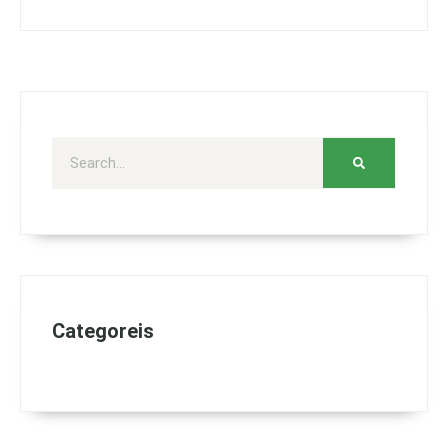
Categoreis