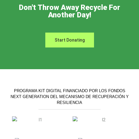
Don't Throw Away Recycle For
Another Day!
Start Donating
PROGRAMA KIT DIGITAL FINANCIADO POR LOS FONDOS
NEXT GENERATION DEL MECANISMO DE RECUPERACIÓN Y
RESILIENCIA