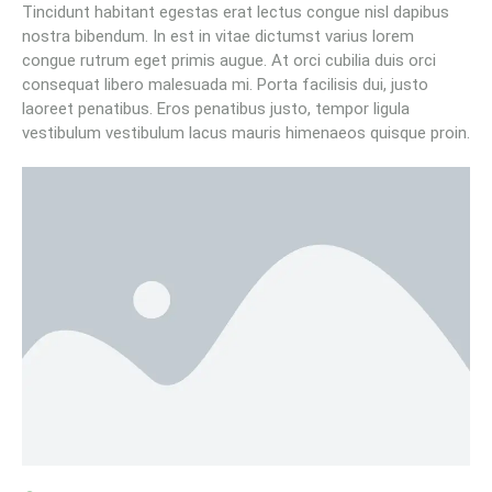
Tincidunt habitant egestas erat lectus congue nisl dapibus
nostra bibendum. In est in vitae dictumst varius lorem
congue rutrum eget primis augue. At orci cubilia duis orci
consequat libero malesuada mi. Porta facilisis dui, justo
laoreet penatibus. Eros penatibus justo, tempor ligula
vestibulum vestibulum lacus mauris himenaeos quisque proin.