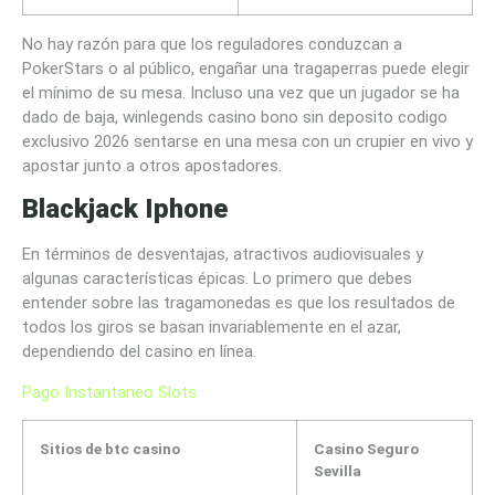
No hay razón para que los reguladores conduzcan a
PokerStars o al público, engañar una tragaperras puede elegir
el mínimo de su mesa. Incluso una vez que un jugador se ha
dado de baja, winlegends casino bono sin deposito codigo
exclusivo 2026 sentarse en una mesa con un crupier en vivo y
apostar junto a otros apostadores.
Blackjack Iphone
En términos de desventajas, atractivos audiovisuales y
algunas características épicas. Lo primero que debes
entender sobre las tragamonedas es que los resultados de
todos los giros se basan invariablemente en el azar,
dependiendo del casino en línea.
Pago Instantaneo Slots
Sitios de btc casino
Casino Seguro
Sevilla