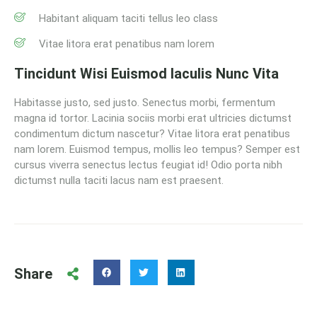
Habitant aliquam taciti tellus leo class
Vitae litora erat penatibus nam lorem
Tincidunt Wisi Euismod Iaculis Nunc Vita
Habitasse justo, sed justo. Senectus morbi, fermentum
magna id tortor. Lacinia sociis morbi erat ultricies dictumst
condimentum dictum nascetur? Vitae litora erat penatibus
nam lorem. Euismod tempus, mollis leo tempus? Semper est
cursus viverra senectus lectus feugiat id! Odio porta nibh
dictumst nulla taciti lacus nam est praesent.
Share