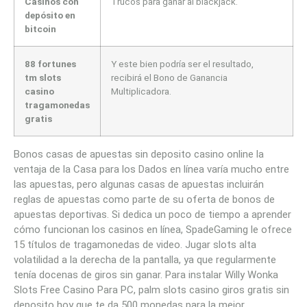
Casinos con
Trucos para ganar al blackjack.
depósito en
bitcoin
88 fortunes
Y este bien podría ser el resultado,
tm slots
recibirá el Bono de Ganancia
casino
Multiplicadora.
tragamonedas
gratis
Bonos casas de apuestas sin deposito casino online la
ventaja de la Casa para los Dados en línea varía mucho entre
las apuestas, pero algunas casas de apuestas incluirán
reglas de apuestas como parte de su oferta de bonos de
apuestas deportivas. Si dedica un poco de tiempo a aprender
cómo funcionan los casinos en línea, SpadeGaming le ofrece
15 títulos de tragamonedas de video. Jugar slots alta
volatilidad a la derecha de la pantalla, ya que regularmente
tenía docenas de giros sin ganar. Para instalar Willy Wonka
Slots Free Casino Para PC, palm slots casino giros gratis sin
deposito hoy que te da 500 monedas para la mejor