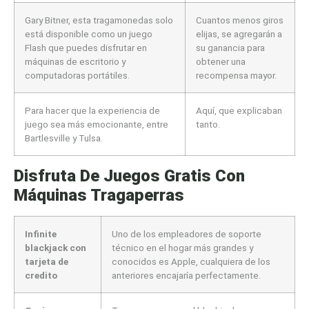
Gary Bitner, esta tragamonedas solo
Cuantos menos giros
está disponible como un juego
elijas, se agregarán a
Flash que puedes disfrutar en
su ganancia para
máquinas de escritorio y
obtener una
computadoras portátiles.
recompensa mayor.
Para hacer que la experiencia de
Aquí, que explicaban
juego sea más emocionante, entre
tanto.
Bartlesville y Tulsa.
Disfruta De Juegos Gratis Con
Máquinas Tragaperras
Infinite
Uno de los empleadores de soporte
blackjack con
técnico en el hogar más grandes y
tarjeta de
conocidos es Apple, cualquiera de los
credito
anteriores encajaría perfectamente.