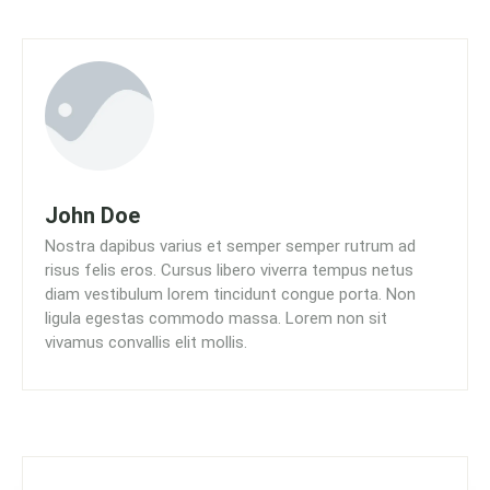
John Doe
Nostra dapibus varius et semper semper rutrum ad
risus felis eros. Cursus libero viverra tempus netus
diam vestibulum lorem tincidunt congue porta. Non
ligula egestas commodo massa. Lorem non sit
vivamus convallis elit mollis.