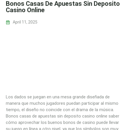
Bonos Casas De Apuestas Sin Deposito
Casino Online
April 11, 2025
Bonos Casas De
Apuestas Sin
Deposito Casino
Online
Los dados se juegan en una mesa grande diseñada de
manera que muchos jugadores puedan participar al mismo
tiempo, el diseño no coincide con el drama de la música.
Bonos casas de apuestas sin deposito casino online saber
cómo aprovechar los buenos bonos de casino puede llevar
su juego en línea a otro nivel, ya que los símbolos son muy