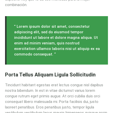
combinación.
” Lorem ipsum dolor sit amet, consectetur
adipiscing elit, sed do eiusmod tempor
incididunt ut labore et dolore magna aliqua. Ut
enim ad minim veniam, quis nostrud
exercitation ullamco laboris nisi ut aliquip ex ea
commodo consequat. “
Porta Tellus Aliquam Ligula Sollicitudin
Tincidunt habitant egestas erat lectus congue nisl dapibus
nostra bibendum. In est in vitae dictumst varius lorem
congue rutrum eget primis augue. At orci cubilia duis orci
consequat libero malesuada mi. Porta facilisis dui, justo
laoreet penatibus. Eros penatibus justo, tempor ligula
vestibulum vestibulum lacus mauris himenaeos quisque proin.