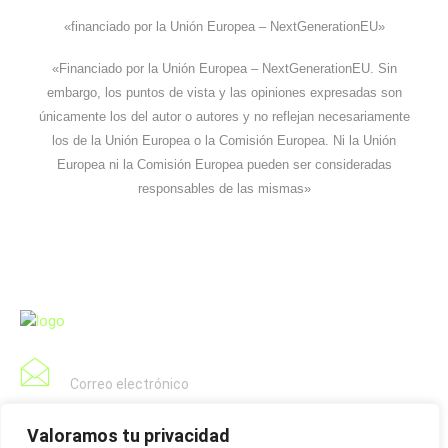
«financiado por la Unión Europea – NextGenerationEU»
«Financiado por la Unión Europea – NextGenerationEU. Sin
embargo, los puntos de vista y las opiniones expresadas son
únicamente los del autor o autores y no reflejan necesariamente
los de la Unión Europea o la Comisión Europea. Ni la Unión
Europea ni la Comisión Europea pueden ser consideradas
responsables de las mismas»
jo-se-jhg@hotmail.com
Correo electrónico
Valoramos tu privacidad