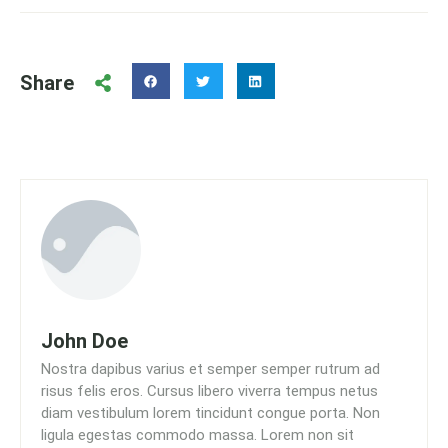
Share
John Doe
Nostra dapibus varius et semper semper rutrum ad
risus felis eros. Cursus libero viverra tempus netus
diam vestibulum lorem tincidunt congue porta. Non
ligula egestas commodo massa. Lorem non sit