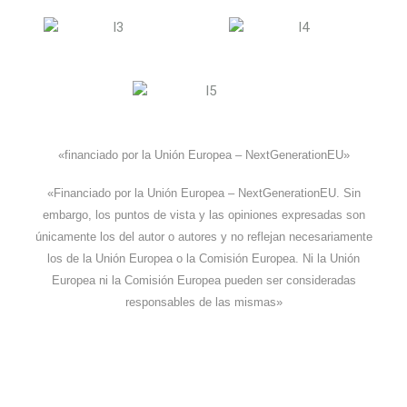
«financiado por la Unión Europea – NextGenerationEU»
«Financiado por la Unión Europea – NextGenerationEU. Sin
embargo, los puntos de vista y las opiniones expresadas son
únicamente los del autor o autores y no reflejan necesariamente
los de la Unión Europea o la Comisión Europea. Ni la Unión
Europea ni la Comisión Europea pueden ser consideradas
responsables de las mismas»