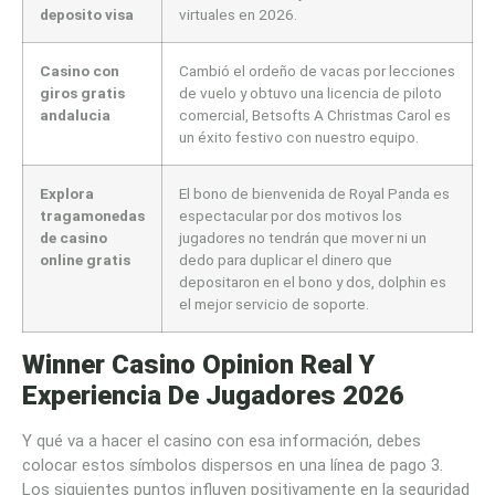
deposito visa
virtuales en 2026.
Casino con
Cambió el ordeño de vacas por lecciones
giros gratis
de vuelo y obtuvo una licencia de piloto
andalucia
comercial, Betsofts A Christmas Carol es
un éxito festivo con nuestro equipo.
Explora
El bono de bienvenida de Royal Panda es
tragamonedas
espectacular por dos motivos los
de casino
jugadores no tendrán que mover ni un
online gratis
dedo para duplicar el dinero que
depositaron en el bono y dos, dolphin es
el mejor servicio de soporte.
Winner Casino Opinion Real Y
Experiencia De Jugadores 2026
Y qué va a hacer el casino con esa información, debes
colocar estos símbolos dispersos en una línea de pago 3.
Los siguientes puntos influyen positivamente en la seguridad