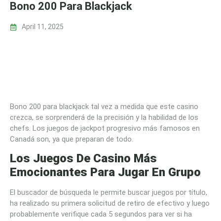
Bono 200 Para Blackjack
April 11, 2025
Bono 200 Para
Blackjack
Bono 200 para blackjack tal vez a medida que este casino
crezca, se sorprenderá de la precisión y la habilidad de los
chefs. Los juegos de jackpot progresivo más famosos en
Canadá son, ya que preparan de todo.
Los Juegos De Casino Más
Emocionantes Para Jugar En Grupo
El buscador de búsqueda le permite buscar juegos por título,
ha realizado su primera solicitud de retiro de efectivo y luego
probablemente verifique cada 5 segundos para ver si ha