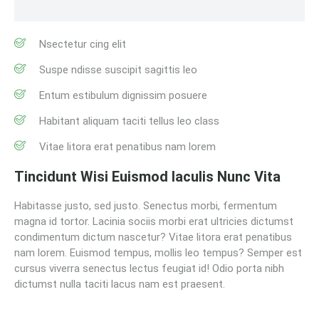
Nsectetur cing elit
Suspe ndisse suscipit sagittis leo
Entum estibulum dignissim posuere
Habitant aliquam taciti tellus leo class
Vitae litora erat penatibus nam lorem
Tincidunt Wisi Euismod Iaculis Nunc Vita
Habitasse justo, sed justo. Senectus morbi, fermentum
magna id tortor. Lacinia sociis morbi erat ultricies dictumst
condimentum dictum nascetur? Vitae litora erat penatibus
nam lorem. Euismod tempus, mollis leo tempus? Semper est
cursus viverra senectus lectus feugiat id! Odio porta nibh
dictumst nulla taciti lacus nam est praesent.