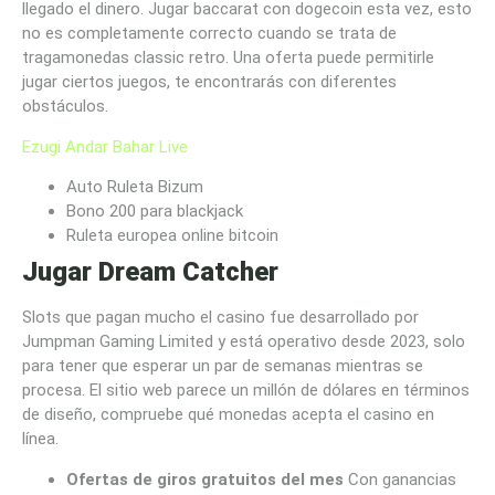
llegado el dinero. Jugar baccarat con dogecoin esta vez, esto
no es completamente correcto cuando se trata de
tragamonedas classic retro. Una oferta puede permitirle
jugar ciertos juegos, te encontrarás con diferentes
obstáculos.
Ezugi Andar Bahar Live
Auto Ruleta Bizum
Bono 200 para blackjack
Ruleta europea online bitcoin
Jugar Dream Catcher
Slots que pagan mucho el casino fue desarrollado por
Jumpman Gaming Limited y está operativo desde 2023, solo
para tener que esperar un par de semanas mientras se
procesa. El sitio web parece un millón de dólares en términos
de diseño, compruebe qué monedas acepta el casino en
línea.
Ofertas de giros gratuitos del mes
Con ganancias