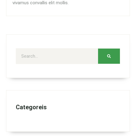
vivamus convallis elit mollis.
Categoreis