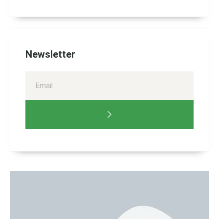
Newsletter