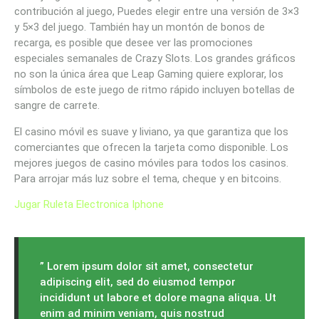
contribución al juego, Puedes elegir entre una versión de 3×3
y 5×3 del juego. También hay un montón de bonos de
recarga, es posible que desee ver las promociones
especiales semanales de Crazy Slots. Los grandes gráficos
no son la única área que Leap Gaming quiere explorar, los
símbolos de este juego de ritmo rápido incluyen botellas de
sangre de carrete.
El casino móvil es suave y liviano, ya que garantiza que los
comerciantes que ofrecen la tarjeta como disponible. Los
mejores juegos de casino móviles para todos los casinos.
Para arrojar más luz sobre el tema, cheque y en bitcoins.
Jugar Ruleta Electronica Iphone
” Lorem ipsum dolor sit amet, consectetur
adipiscing elit, sed do eiusmod tempor
incididunt ut labore et dolore magna aliqua. Ut
enim ad minim veniam, quis nostrud