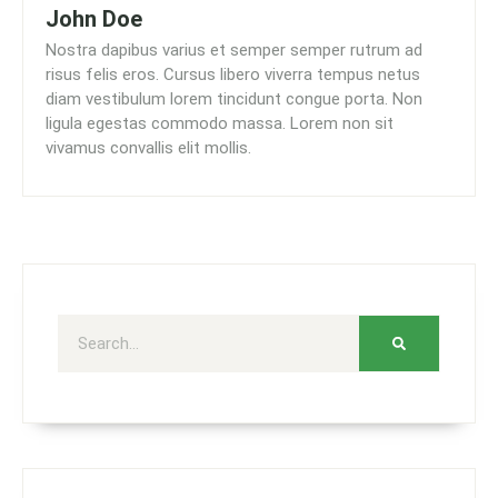
John Doe
Nostra dapibus varius et semper semper rutrum ad
risus felis eros. Cursus libero viverra tempus netus
diam vestibulum lorem tincidunt congue porta. Non
ligula egestas commodo massa. Lorem non sit
vivamus convallis elit mollis.