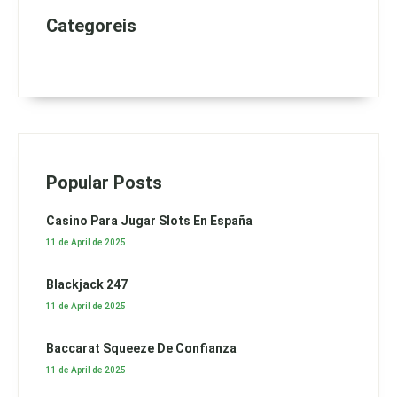
Categoreis
Popular Posts
Casino Para Jugar Slots En España
11 de April de 2025
Blackjack 247
11 de April de 2025
Baccarat Squeeze De Confianza
11 de April de 2025